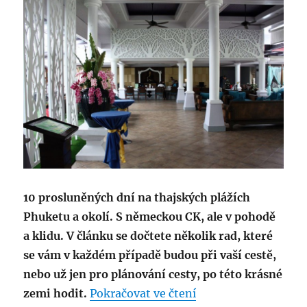
10 prosluněných dní na thajských plážích
Phuketu a okolí. S německou CK, ale v pohodě
a klidu. V článku se dočtete několik rad, které
se vám v každém případě budou při vaší cestě,
nebo už jen pro plánování cesty, po této krásné
„Thajsko na objedn
zemi hodit.
Pokračovat ve čtení