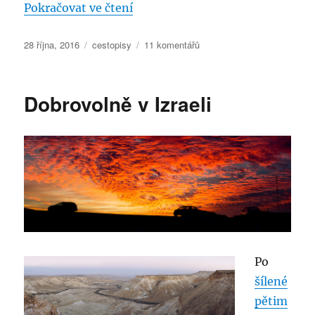
„Island – neobjevená perla digi
Pokračovat ve čtení
Publikováno:
Rubriky:
u
28 října, 2016
cestopisy
11 komentářů
textu
s
názvem
Dobrovolně v Izraeli
Island
–
neobjevená
perla
digitálního
nomádství
Po
šílené
pětim