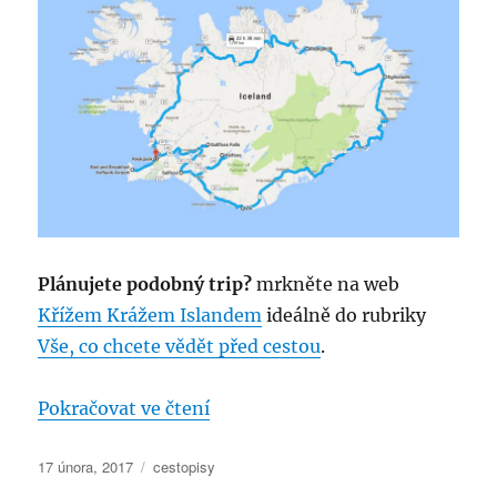
Plánujete podobný trip?
mrkněte na web
Křížem Krážem Islandem
ideálně do rubriky
Vše, co chcete vědět před cestou
.
„Island v zimních měsících“
Pokračovat ve čtení
Publikováno:
Rubriky:
17 února, 2017
cestopisy