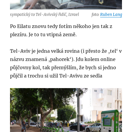
sympatický to Tel-Avivský řidič, Izrael
foto:
Ruben Lang
Po Eilatu znovu tedy fotím někoho jen tak z
plezíru. Je to tu vtipná země.
Tel-Aviv je jedna velká rovina (i přesto že ‚tel‘ v
názvu znamená ‚pahorek‘). Jdu kolem online
půjčovny kol, tak přemýšlím, že bych si jedno
půjčil a trochu si užil Tel-Avivu ze sedla