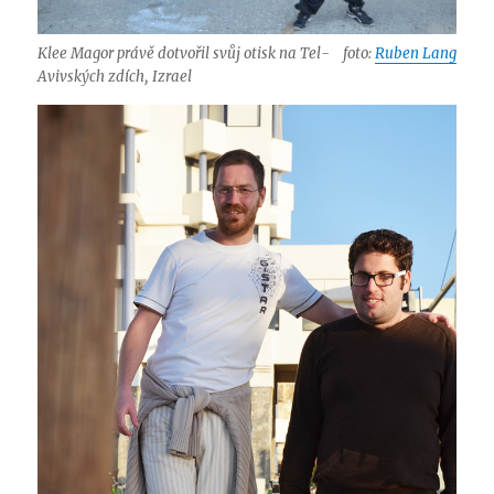
Klee Magor právě dotvořil svůj otisk na Tel-
foto:
Ruben Lang
Avivských zdích, Izrael