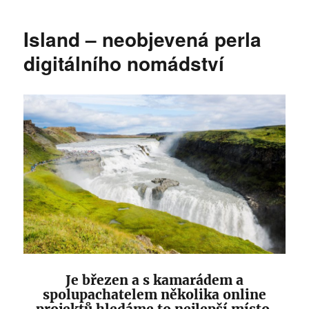
Island – neobjevená perla
digitálního nomádství
Je březen a s kamarádem a
spolupachatelem několika online
projektů hledáme to nejlepší místo,