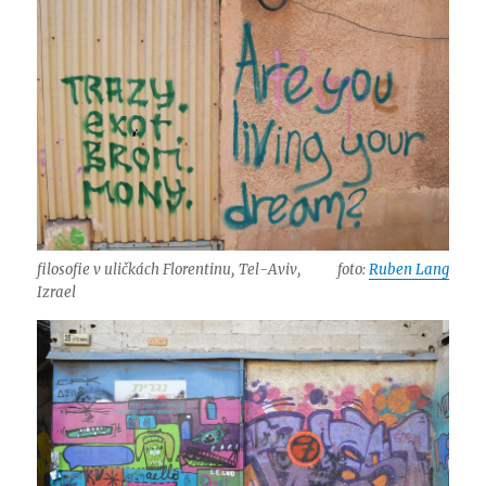
filosofie v uličkách Florentinu, Tel-Aviv,
foto:
Ruben Lang
Izrael