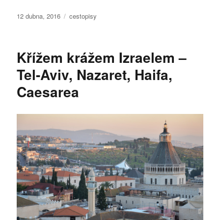
Publikováno:
Rubriky:
12 dubna, 2016
cestopisy
Křížem krážem Izraelem –
Tel-Aviv, Nazaret, Haifa,
Caesarea