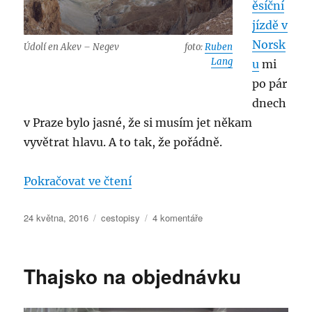
ěsíční
jízdě v
Norsk
Údolí en Akev – Negev
foto:
Ruben
Lang
u
mi
po pár
dnech
v Praze bylo jasné, že si musím jet někam
vyvětrat hlavu. A to tak, že pořádně.
„Dobrovolně v Izraeli“
Pokračovat ve čtení
Publikováno:
Rubriky:
u
24 května, 2016
cestopisy
4 komentáře
textu
s
názvem
Thajsko na objednávku
Dobrovolně
v
Izraeli