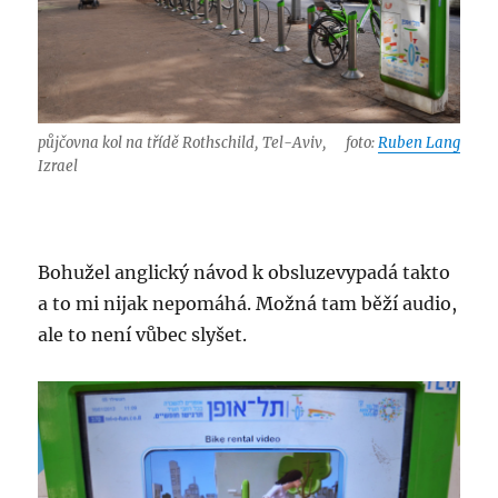
půjčovna kol na třídě Rothschild, Tel-Aviv,
foto:
Ruben Lang
Izrael
Bohužel anglický návod k obsluzevypadá takto
a to mi nijak nepomáhá. Možná tam běží audio,
ale to není vůbec slyšet.