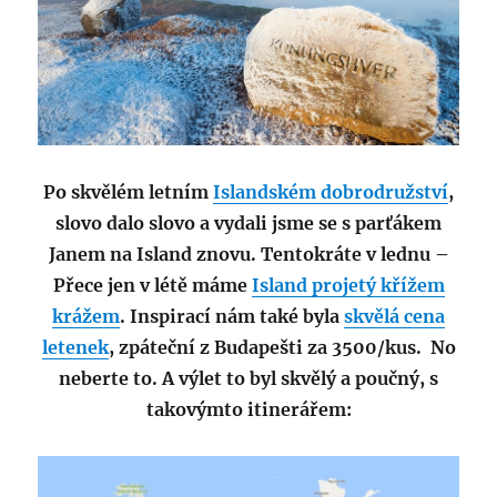
Po skvělém letním
Islandském dobrodružství
,
slovo dalo slovo a vydali jsme se s parťákem
Janem na Island znovu. Tentokráte v lednu –
Přece jen v létě máme
Island projetý křížem
krážem
. Inspirací nám také byla
skvělá cena
letenek
, zpáteční z Budapešti za 3500/kus. No
neberte to. A výlet to byl skvělý a poučný, s
takovýmto itinerářem: