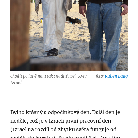
chodit po laně není tak snadné, Tel-Aviv,
foto:
Ruben Lang
Izrael
Byl to krásný a odpočinkový den. Další den je
neděle, což je v Izraeli první pracovní den
(Izrael na rozdíl od zbytku světa funguje od
neděle do čtvrtka). To jdu projít Tel-Aviv tím