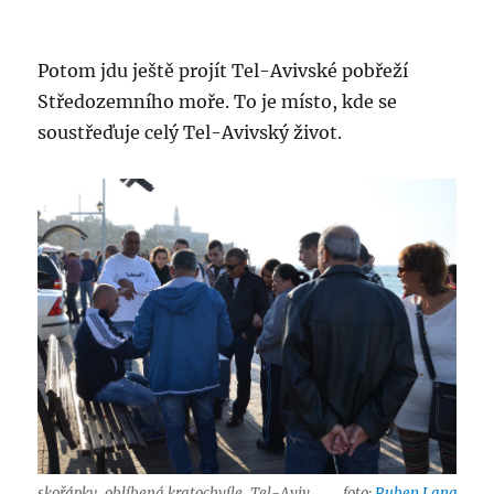
Potom jdu ještě projít Tel-Avivské pobřeží
Středozemního moře. To je místo, kde se
soustřeďuje celý Tel-Avivský život.
skořápky, oblíbená kratochvíle, Tel-Aviv,
foto:
Ruben Lang