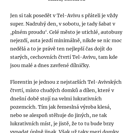
Jen si tak posedět v Tel-Avivu s přáteli je vždy
super. Nadruhý den, v sobotu, je tady šabat v
‚plném proudu‘. Celé město je utichlé, autobusy
nejezdí, auta jezdí minimálně, nikde se nic moc
nedělá a to je právě ten nejlepší čas dojít do
starých, cechovních čtvrtí Tel-Avivu, tam kde
jsou malé a dnes zavřené dílničky.
Florentin je jednou z nejstarších Tel-Avivských
čtvrtí, místo chudých domků a dílen, které v
dnešní době stojí na velmi lukrativních
pozemcích. Tím jak řemeslná výroba klesá,
nebo se alespoň stěhuje do jiných, ne tak
lukrativních míst, je jistě, že to tu bude brzy
vypadat úplně jinak. Však už taky mezi domky