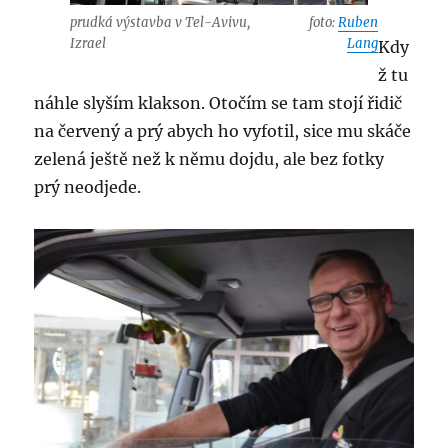
prudká výstavba v Tel-Avivu,
foto:
Ruben
Izrael
Lang
Kdy
ž tu
náhle slyším klakson. Otočím se tam stojí řidič
na červený a prý abych ho vyfotil, sice mu skáče
zelená ještě než k němu dojdu, ale bez fotky
prý neodjede.