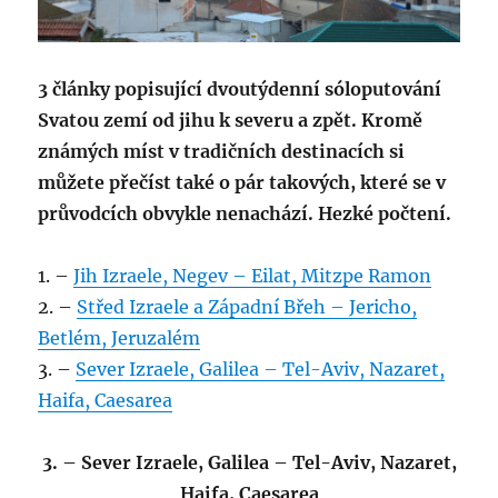
3 články popisující dvoutýdenní sóloputování
Svatou zemí od jihu k severu a zpět. Kromě
známých míst v tradičních destinacích si
můžete přečíst také o pár takových, které se v
průvodcích obvykle nenachází. Hezké počtení.
1. –
Jih Izraele, Negev – Eilat, Mitzpe Ramon
2. –
Střed Izraele a Západní Břeh – Jericho,
Betlém, Jeruzalém
3. –
Sever Izraele, Galilea – Tel-Aviv, Nazaret,
Haifa, Caesarea
3. – Sever Izraele, Galilea – Tel-Aviv, Nazaret,
Haifa, Caesarea