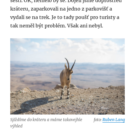
šesti. OK, nemělo by se. Dojeli jsme doprostřed
kráteru, zaparkovali na jedno z parkovišť a
vydali se na trek. Je to tady poušť pro turisty a
tak neměl být problém. Však ani nebyl.
Sjíždíme do kráteru a máme takovejhle
foto:
Ruben Lang
výhled