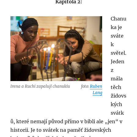
Kapitola 2:
Chanu
ka je
sváte
k
světel.
Jeden
z
mála
Irena a Ruchi zapalují chanukiu
foto:
Ruben
těch
Lang
židovs
kých
svátk
ů, které nemají původ přímo v bibli ale „jen“ v
historii. Je to svátek na paměť židovských