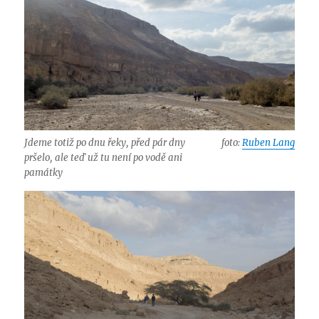
Jdeme totiž po dnu řeky, před pár dny
foto:
Ruben Lang
pršelo, ale teď už tu není po vodě ani
památky