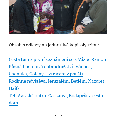
Obsah s odkazy na jednotlivé kapitoly tripu:
Cesta tam a první seznámení se s Mizpe Ramon
Různá hostelová dobrodružství: Vánoce,
Chanuka, Golany + ztraceni v poušti
Rodinná návštěva, Jeruzalém, Betlém, Nazaret,
Haifa
Tel-Avivské outro, Caesarea, Budapešť a cesta
dom