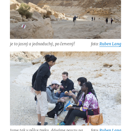
je to jasný a jednoduchý, po červený!
foto:
Ruben Lang
Jsme tak v půlce treku, dáváme pauzu na
foto:
Ruben Lang