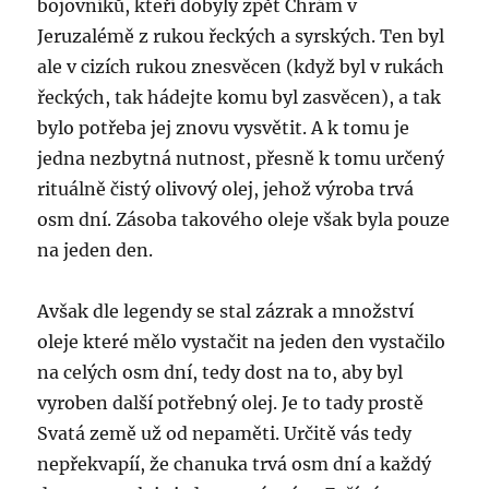
bojovníků, kteří dobyly zpět Chrám v
Jeruzalémě z rukou řeckých a syrských. Ten byl
ale v cizích rukou znesvěcen (když byl v rukách
řeckých, tak hádejte komu byl zasvěcen), a tak
bylo potřeba jej znovu vysvětit. A k tomu je
jedna nezbytná nutnost, přesně k tomu určený
rituálně čistý olivový olej, jehož výroba trvá
osm dní. Zásoba takového oleje však byla pouze
na jeden den.
Avšak dle legendy se stal zázrak a množství
oleje které mělo vystačit na jeden den vystačilo
na celých osm dní, tedy dost na to, aby byl
vyroben další potřebný olej. Je to tady prostě
Svatá země už od nepaměti. Určitě vás tedy
nepřekvapíí, že chanuka trvá osm dní a každý