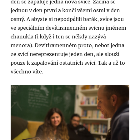
den se zapaluje jedna nová svíce. Začíná se
jednou v den první a končí všemi osmi v den
osmý. A abyste si nepodpálili barák, svíce jsou
ve speciálním devítiramenném svícnu jménem
chanukia (i když i ten se někdy nazývá
menora). Devítiramenném proto, neboť jedna
ze svící nereprezentuje jeden den, ale slouží
pouze k zapalování ostatních svící. Tak a už to
všechno víte.