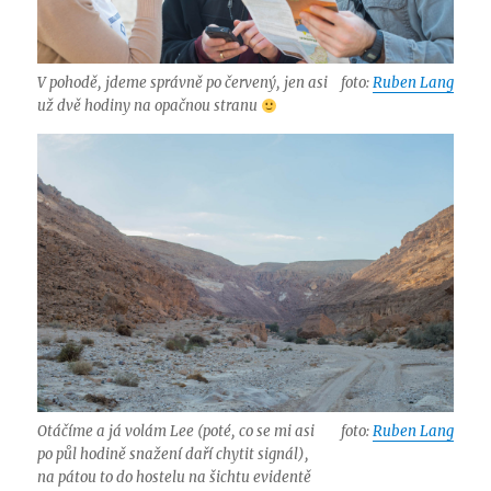
V pohodě, jdeme správně po červený, jen asi
foto:
Ruben Lang
už dvě hodiny na opačnou stranu
Otáčíme a já volám Lee (poté, co se mi asi
foto:
Ruben Lang
po půl hodině snažení daří chytit signál),
na pátou to do hostelu na šichtu evidentě