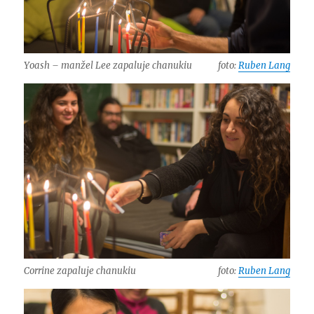
Yoash – manžel Lee zapaluje chanukiu
foto:
Ruben Lang
Corrine zapaluje chanukiu
foto:
Ruben Lang