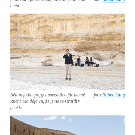
oběd
Dělám fotku grupy z povzdálí a jde ke mě
foto:
Ruben Lang
Ruchi. Má déja vu, že jsme se stratili v
poušti.