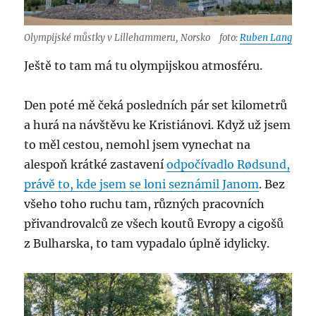
Olympijské můstky v Lillehammeru, Norsko
foto:
Ruben Lang
Ještě to tam má tu olympijskou atmosféru.
Den poté mě čeká posledních pár set kilometrů
a hurá na návštěvu ke Kristiánovi. Když už jsem
to měl cestou, nemohl jsem vynechat na
alespoň krátké zastavení
odpočívadlo Rødsund,
právě to, kde jsem se loni seznámil Janom
. Bez
všeho toho ruchu tam, různých pracovních
přivandrovalců ze všech koutů Evropy a cigošů
z Bulharska, to tam vypadalo úplně idylicky.