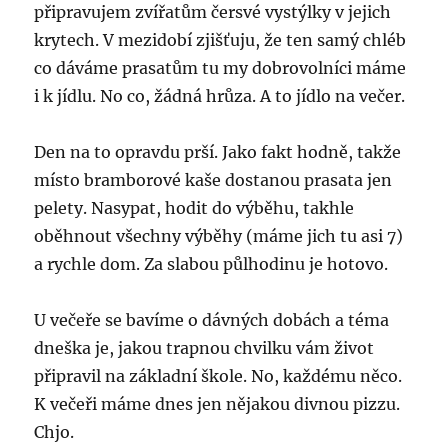
připravujem zvířatům čersvé vystýlky v jejich
krytech. V mezidobí zjišťuju, že ten samý chléb
co dáváme prasatům tu my dobrovolníci máme
i k jídlu. No co, žádná hrůza. A to jídlo na večer.
Den na to opravdu prší. Jako fakt hodně, takže
místo bramborové kaše dostanou prasata jen
pelety. Nasypat, hodit do výběhu, takhle
oběhnout všechny výběhy (máme jich tu asi 7)
a rychle dom. Za slabou půlhodinu je hotovo.
U večeře se bavíme o dávných dobách a téma
dneška je, jakou trapnou chvilku vám život
připravil na základní škole. No, každému něco.
K večeři máme dnes jen nějakou divnou pizzu.
Chjo.