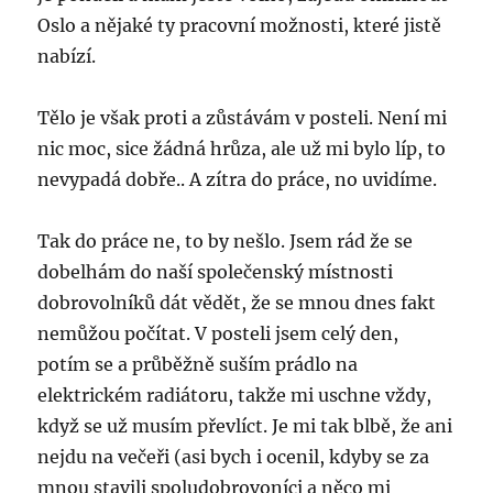
Oslo a nějaké ty pracovní možnosti, které jistě
nabízí.
Tělo je však proti a zůstávám v posteli. Není mi
nic moc, sice žádná hrůza, ale už mi bylo líp, to
nevypadá dobře.. A zítra do práce, no uvidíme.
Tak do práce ne, to by nešlo. Jsem rád že se
dobelhám do naší společenský místnosti
dobrovolníků dát vědět, že se mnou dnes fakt
nemůžou počítat. V posteli jsem celý den,
potím se a průběžně suším prádlo na
elektrickém radiátoru, takže mi uschne vždy,
když se už musím převlíct. Je mi tak blbě, že ani
nejdu na večeři (asi bych i ocenil, kdyby se za
mnou stavili spoludobrovoníci a něco mi