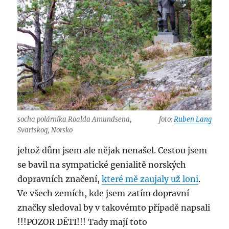
socha polárníka Roalda Amundsena,
foto:
Ruben Lang
Svartskog, Norsko
jehož dům jsem ale nějak nenašel. Cestou jsem
se bavil na sympatické genialitě norských
dopravních značení,
které mě zaujaly už loni
.
Ve všech zemích, kde jsem zatím dopravní
značky sledoval by v takovémto případě napsali
!!!POZOR DĚTI!!! Tady mají toto