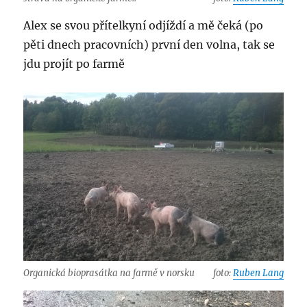
Alex se svou přítelkyní odjíždí a mě čeká (po
pěti dnech pracovních) první den volna, tak se
jdu projít po farmě
Organická bioprasátka na farmě v norsku
foto:
Ruben Lang