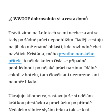
3) WWOOF dobrovolnictví a cesta domů
Trávit zimu na Lofotech se mi nechce a ani se
tady po žádné práci nepoohlížím. Raději cestuju
na jih do mě známé oblasti, kde rozhodně chci
navštívit Kristána, mého
prvního norského
přítele
. A někde kolem Osla se případně
poohlédnout po nějaké práci na zimu. Idálně
cokoli v hotelu, tam člověk ani nezmrzne, ani
neumře hlady.
Ukrajuju kilometry, zastavuju že si udělám
krátkou přestávku a procházku po přírodě.
Nedaleko silnice slyším řeku a tak se k ní