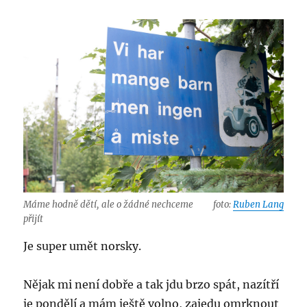
Máme hodně dětí, ale o žádné nechceme
foto:
Ruben Lang
přijít
Je super umět norsky.
Nějak mi není dobře a tak jdu brzo spát, nazítří
je pondělí a mám ještě volno, zajedu omrknout