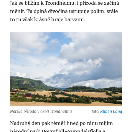
Jak se blížím k Trondheimu, i příroda se začíná
měnit. Ta úplná divočina ustupuje polím, stále
to tu však krásně hraje barvami.
Norská příroda v okolí Trondheimu
foto:
Ruben Lang
Nadruhý den pak téměř hned po ránu míjím
národní park Dovrefjell–Sunndalsfjella a