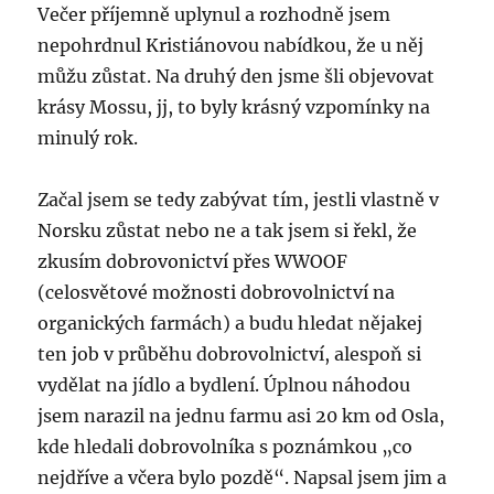
Večer příjemně uplynul a rozhodně jsem
nepohrdnul Kristiánovou nabídkou, že u něj
můžu zůstat. Na druhý den jsme šli objevovat
krásy Mossu, jj, to byly krásný vzpomínky na
minulý rok.
Začal jsem se tedy zabývat tím, jestli vlastně v
Norsku zůstat nebo ne a tak jsem si řekl, že
zkusím dobrovonictví přes WWOOF
(celosvětové možnosti dobrovolnictví na
organických farmách) a budu hledat nějakej
ten job v průběhu dobrovolnictví, alespoň si
vydělat na jídlo a bydlení. Úplnou náhodou
jsem narazil na jednu farmu asi 20 km od Osla,
kde hledali dobrovolníka s poznámkou „co
nejdříve a včera bylo pozdě“. Napsal jsem jim a