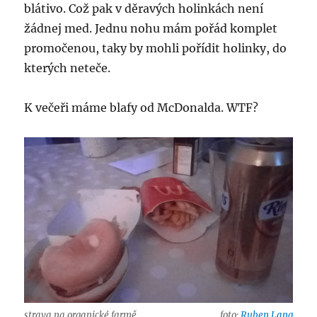
blátivo. Což pak v děravých holinkách není
žádnej med. Jednu nohu mám pořád komplet
promočenou, taky by mohli pořídit holinky, do
kterých neteče.
K večeři máme blafy od McDonalda. WTF?
strava na organické farmě..
foto:
Ruben Lang