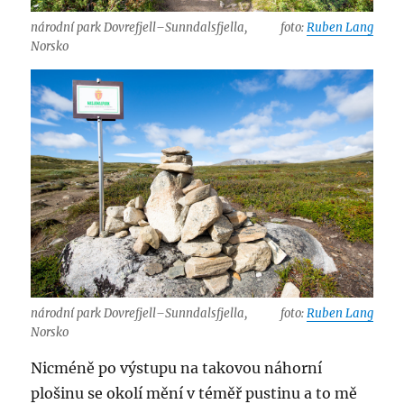
národní park Dovrefjell–Sunndalsfjella,
foto:
Ruben Lang
Norsko
národní park Dovrefjell–Sunndalsfjella,
foto:
Ruben Lang
Norsko
Nicméně po výstupu na takovou náhorní
plošinu se okolí mění v téměř pustinu a to mě