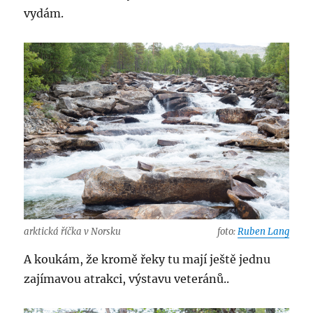
vydám.
arktická říčka v Norsku
foto:
Ruben Lang
A koukám, že kromě řeky tu mají ještě jednu
zajímavou atrakci, výstavu veteránů..