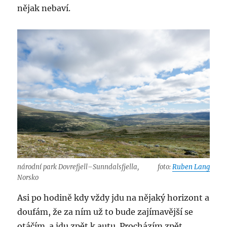
nějak nebaví.
národní park Dovrefjell–Sunndalsfjella,
foto:
Ruben Lang
Norsko
Asi po hodině kdy vždy jdu na nějaký horizont a
doufám, že za ním už to bude zajímavější se
otáčím a jdu zpět k autu. Procházím zpět