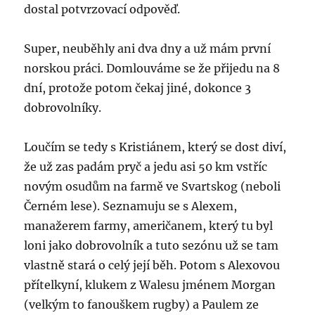
dostal potvrzovací odpověď.
Super, neuběhly ani dva dny a už mám první
norskou práci. Domlouváme se že přijedu na 8
dní, protože potom čekaj jiné, dokonce 3
dobrovolníky.
Loučím se tedy s Kristiánem, který se dost diví,
že už zas padám pryč a jedu asi 50 km vstříc
novým osudům na farmě ve Svartskog (neboli
Černém lese). Seznamuju se s Alexem,
manažerem farmy, američanem, který tu byl
loni jako dobrovolník a tuto sezónu už se tam
vlastně stará o celý její běh. Potom s Alexovou
přítelkyní, klukem z Walesu jménem Morgan
(velkým to fanouškem rugby) a Paulem ze