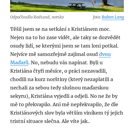
Odpočívadlo Rodsund, norsko
foto:
Ruben Lang
Těšil jsem se na setkání s Kristiánem moc.
Nejen na to ho zase vidět, ale taky se dozvědět
osudy lidí, se kterými jsem se tam loni potkal.
Nejvíce mě samozřejmě zajímal osud
dvou
Maďarů
. No, nebudu vás napínat. Byli u
Kristiána čtyři měsíce, o práci nezavadili,
chodili na kurz norštiny (který nezaplatili a
nechali za sebou tedy slušnou maďarskou
sekyru), Kristiána vyjedli a odjeli. No ne že by
mě to překvapilo. Ani mě nepřekvapilo, že dle
Kristiánových slov byla větším viníkem tý jejich
tristní situace slečna. Ale víte jak..