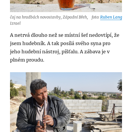
čaj na hradbách novostavby, Západní Břeh,
foto:
Ruben Lang
Izrael
A netrvá dlouho než se místní šef nedovtípí, že
jsem hudebník. A tak posílá svého syna pro
jeho hudební nástroj, píšťalu. A zábava je v
plném proudu.