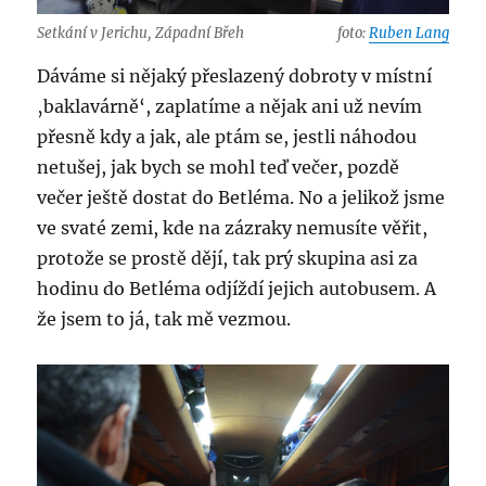
Setkání v Jerichu, Západní Břeh
foto:
Ruben Lang
Dáváme si nějaký přeslazený dobroty v místní
‚baklavárně‘, zaplatíme a nějak ani už nevím
přesně kdy a jak, ale ptám se, jestli náhodou
netušej, jak bych se mohl teď večer, pozdě
večer ještě dostat do Betléma. No a jelikož jsme
ve svaté zemi, kde na zázraky nemusíte věřit,
protože se prostě dějí, tak prý skupina asi za
hodinu do Betléma odjíždí jejich autobusem. A
že jsem to já, tak mě vezmou.