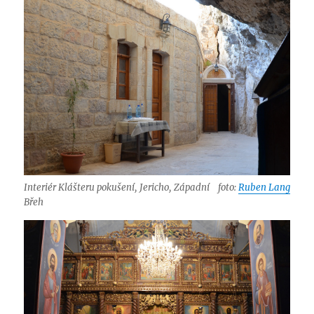
Interiér Klášteru pokušení, Jericho, Západní
foto:
Ruben Lang
Břeh