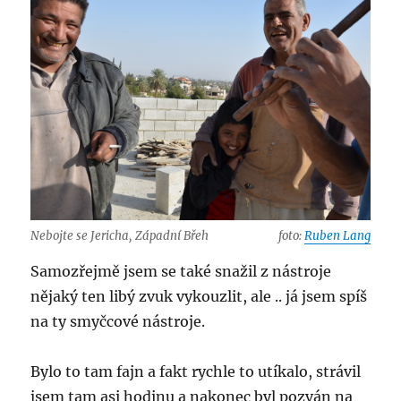
Nebojte se Jericha, Západní Břeh
foto:
Ruben Lang
Samozřejmě jsem se také snažil z nástroje
nějaký ten libý zvuk vykouzlit, ale .. já jsem spíš
na ty smyčcové nástroje.
Bylo to tam fajn a fakt rychle to utíkalo, strávil
jsem tam asi hodinu a nakonec byl pozván na