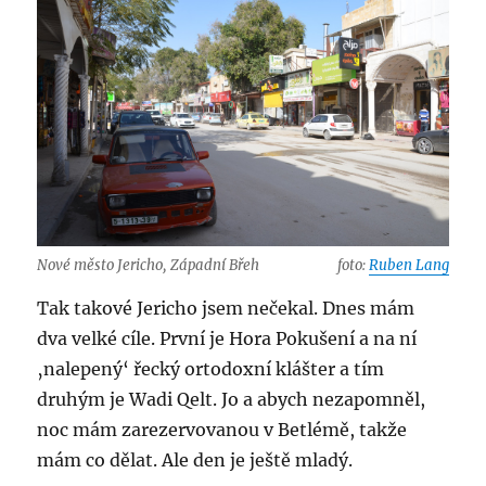
Nové město Jericho, Západní Břeh
foto:
Ruben Lang
Tak takové Jericho jsem nečekal. Dnes mám
dva velké cíle. První je Hora Pokušení a na ní
‚nalepený‘ řecký ortodoxní klášter a tím
druhým je Wadi Qelt. Jo a abych nezapomněl,
noc mám zarezervovanou v Betlémě, takže
mám co dělat. Ale den je ještě mladý.