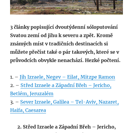
3 články popisující dvoutýdenní sóloputování
Svatou zemí od jihu k severu a zpět. Kromě
známých míst v tradičních destinacích si
můžete přečíst také o pár takových, které se v
průvodcích obvykle nenachází. Hezké počtení.
1. –
Jih Izraele, Negev – Eilat, Mitzpe Ramon
2. –
Střed Izraele a Západní Břeh – Jericho,
Betlém, Jeruzalém
3. –
Sever Izraele, Galilea – Tel-Aviv, Nazaret,
Haifa, Caesarea
2. Střed Izraele a Západní Břeh – Jericho,