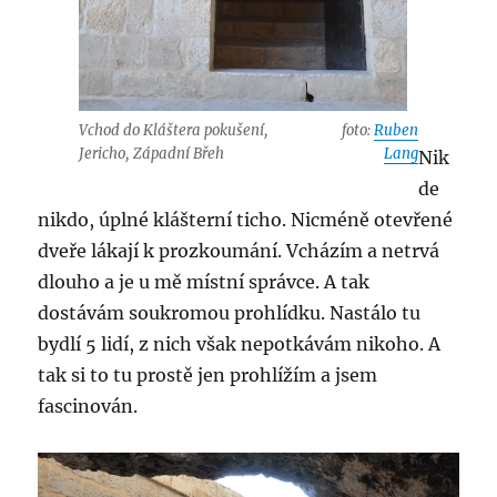
Vchod do Kláštera pokušení,
foto:
Ruben
Jericho, Západní Břeh
Lang
Nik
de
nikdo, úplné klášterní ticho. Nicméně otevřené
dveře lákají k prozkoumání. Vcházím a netrvá
dlouho a je u mě místní správce. A tak
dostávám soukromou prohlídku. Nastálo tu
bydlí 5 lidí, z nich však nepotkávám nikoho. A
tak si to tu prostě jen prohlížím a jsem
fascinován.