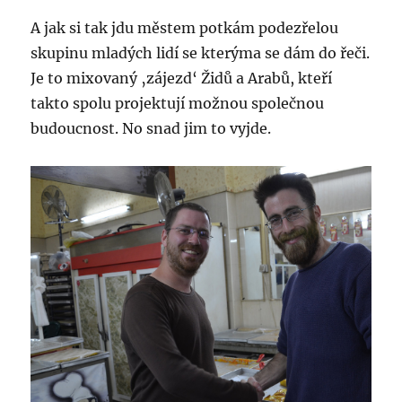
A jak si tak jdu městem potkám podezřelou
skupinu mladých lidí se kterýma se dám do řeči.
Je to mixovaný ‚zájezd‘ Židů a Arabů, kteří
takto spolu projektují možnou společnou
budoucnost. No snad jim to vyjde.