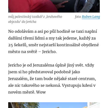
můj palestinský taxikář z ‚kruhového
foto:
Ruben Lang
objezdu‘ do Jericha
No odolávám a asi po půl hodině se taxi naplní
dalšími třemi lidmi a my tak jedeme, každý za
25 šekelů, směr nejstarší kontinuálně obydlené
město na světě – Jericho.
Jericho je od Jeruzaléma úplně jiný svět. vždy
jsem si ho představoval podobně jako
Jeruzalém, že tam bude nějaké staré centrum,
ale nic takového se nekoná. Vystupuju kdesi v
novém městě. Wow