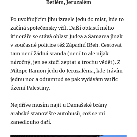
Betlém, Jeruzalém
Po uvolňujícím jihu izraele jedu do míst, kde to
začíná společensky vřít. Další oblastí mého
itineráře se stává oblast Judea a Samarea jinak
v současné politice též Západní Břeh. Cestovat
tam není žádná sranda (není to ale nijak
náročný, jen se stačí zeptat a trochu vědět). Z
Mitzpe Ramon jedu do Jeruzaléma, kde trávím
jednu noc a odtamtud se pak vydávám vstříc
území Palestiny.
Nejdříve musím najít u Damašské brány
arabské stanovište autobusů, což se mi
zanedlouho daří.