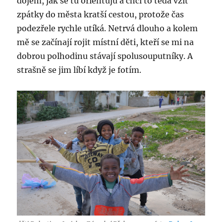
dojem, jak se tu orientuju a chci to teda vzít
zpátky do města kratší cestou, protože čas
podezřele rychle utíká. Netrvá dlouho a kolem
mě se začínají rojit místní děti, kteří se mi na
dobrou polhodinu stávají spolusouputníky. A
strašně se jim líbí když je fotím.