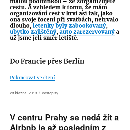
malou podmínkou – že zorganizujete
cestu. A vzhledem k tomu, že mám
organizování cest v krvi asi tak, jako
ona svoje focení při svatbách, netrvalo
dlouho,
letenky byly zabookovaný
,
ubytko zajištěný
,
auto zarezervovaný
a
už jsme jeli směr letiště.
Do Francie přes Berlín
„Carcassonne a další zajímavosti
Pokračovat ve čtení
Publikováno:
Rubriky:
28 března, 2018
cestopisy
V centru Prahy se nedá žít a
Airbnb je až posledním z