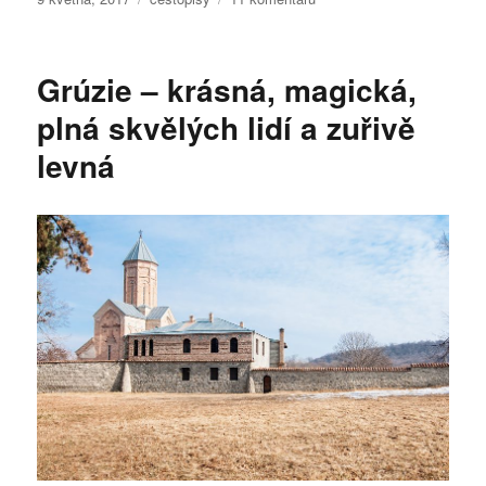
textu
s
názvem
Grúzie – krásná, magická,
Jordánská
Petra
plná skvělých lidí a zuřivě
a
levná
jiná
blízkovýchodní
dobrodružství