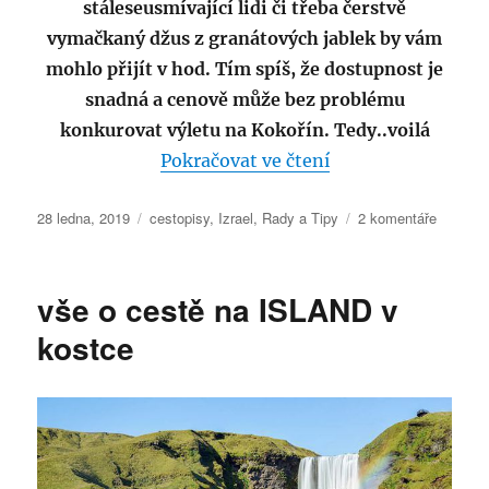
stáleseusmívající lidi či třeba čerstvě
vymačkaný džus z granátových jablek by vám
mohlo přijít v hod. Tím spíš, že dostupnost je
snadná a cenově může bez problému
konkurovat výletu na Kokořín. Tedy..voilá
„Subtropický relax
Pokračovat ve čtení
Publikováno:
Rubriky:
u
28 ledna, 2019
cestopisy
,
Izrael
,
Rady a Tipy
2 komentáře
textu
s
názvem
vše o cestě na ISLAND v
Subtrop
relax
kostce
v
pěší
vzdáleno
od
Prahy
–