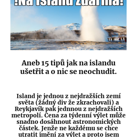
Aneb 15 tipů jak na islandu
ušetřit a o nic se neochudit.
Island je jednou z nejdražších zemí
světa (žádný div že zkrachovali) a
Reykjavík pak jednnou z nejdražších
metropolí. Cena za týdenní výlet může
snadno dosáhnout astronomických
částek. Jenže ne každému se chce
utratit jmění za výlet a proto jsem