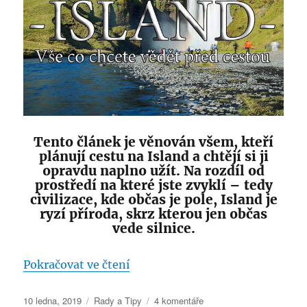
Eilat
Tento článek je věnován všem, kteří
plánují cestu na Island a chtějí si ji
opravdu naplno užít. Na rozdíl od
prostředí na které jste zvyklí – tedy
civilizace, kde občas je pole, Island je
ryzí příroda, skrz kterou jen občas
vede silnice.
„vše o cestě na ISLAND v kostce
Pokračovat ve čtení
Publikováno:
Rubriky:
u
10 ledna, 2019
Rady a Tipy
4 komentáře