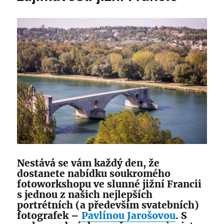
na
Airbnb
aneb
od
začátečníka
k
profesionálovi
za
pár
týdnů
Nestává se vám každý den, že
dostanete nabídku soukromého
fotoworkshopu ve slunné jižní Francii
s jednou z našich nejlepších
portrétních (a především svatebních)
fotografek –
Pavlínou Jarošovou
. S