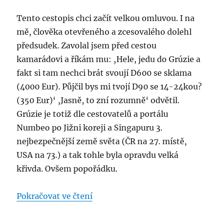
Tento cestopis chci začít velkou omluvou. I na
mě, člověka otevřeného a zcesovalého dolehl
předsudek. Zavolal jsem před cestou
kamarádovi a říkám mu: ‚Hele, jedu do Grúzie a
fakt si tam nechci brát svoují D600 se sklama
(4000 Eur). Půjčil bys mi tvojí D90 se 14-24kou?
(350 Eur)‘ ‚Jasně, to zní rozumně‘ odvětil.
Grúzie je totiž dle cestovatelů a portálu
Numbeo po Jižni koreji a Singapuru 3.
nejbezpečnější země světa (ČR na 27. místě,
USA na 73.) a tak tohle byla opravdu velká
křivda. Ovšem popořádku.
„Grúzie – krásná, magická, plná 
Pokračovat ve čtení