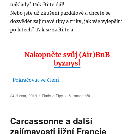
náklady? Pak čtěte dál!
Nebo jste už zkušení pardálové a chcete se
dozvědět zajímavé tipy a triky, jak vše vylepšit i
po letech? Tak se začtěte a
Nakopněte svůj (Air)BnB
byznys!
„Vše o podnikání na Airbnb ane
Pokračovat ve čtení
Publikováno:
Rubriky:
u
24 dubna, 2018
Rady a Tipy
5 komentářů
textu
s
názvem
Carcassonne a další
Vše
o
zajímavosti jižní Francie
podnikání