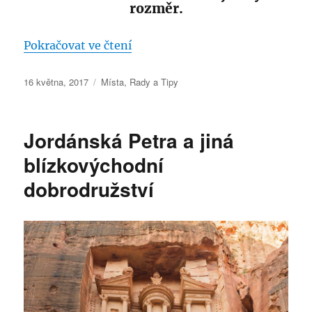
rozměr.
„Jáchymov – město které změnil
Pokračovat ve čtení
Publikováno:
Rubriky:
16 května, 2017
Místa
,
Rady a Tipy
Jordánská Petra a jiná
blízkovýchodní
dobrodružství