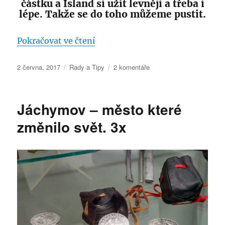
částku a Island si užít levněji a třeba i
lépe. Takže se do toho můžeme pustit.
„Island (skoro) zdarma – jde to
Pokračovat ve čtení
Publikováno:
Rubriky:
u
2 června, 2017
Rady a Tipy
2 komentáře
textu
s
názvem
Jáchymov – město které
Island
(skoro)
změnilo svět. 3x
zdarma
–
jde
to!