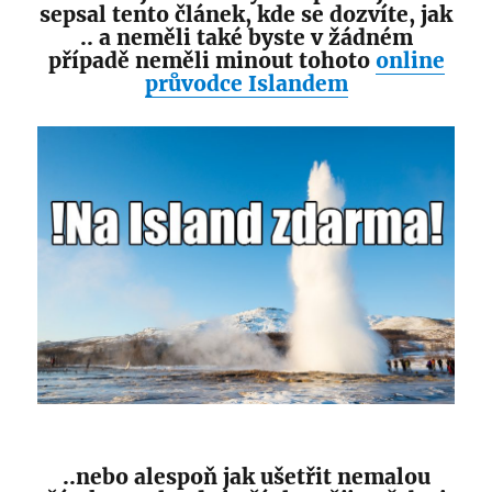
sepsal tento článek, kde se dozvíte, jak
.. a neměli také byste v žádném
případě neměli minout tohoto
online
průvodce Islandem
..nebo alespoň jak ušetřit nemalou