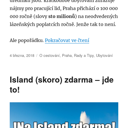
úředníků jsou: krátkodobé ubytování zdražuje
nájmy pro pracující lid, Praha přichází o 100 000
000 ročně (slovy
sto milionů
) na neodvedených
lázeňských poplatcích ročně. Jenže tak to není.
„V centru Prahy 
Ale popořádku.
Pokračovat ve čtení
Publikováno:
Rubriky:
4 března, 2018
O cestování
,
Praha
,
Rady a Tipy
,
Ubytování
Island (skoro) zdarma – jde
to!