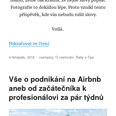
Fotografie to dokážou lépe. Proto vznikl tento
příspěvěk, kde vás nebudu rušit slovy.
Voilá..
„Nejkrásnější místa Islandu na f
Pokračovat ve čtení
Publikováno:
Rubriky:
4 listopadu, 2018
cestopisy
,
O cestování
,
Rady a Tipy
Vše o podnikání na Airbnb
aneb od začátečníka k
profesionálovi za pár týdnů