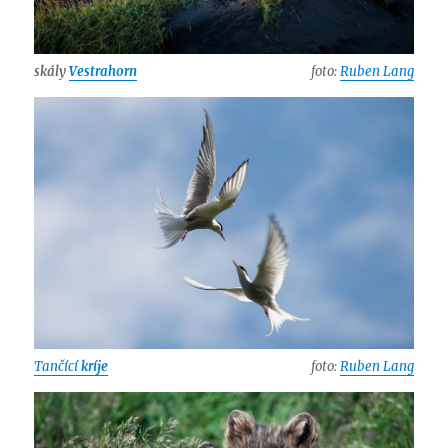
skály
Vestrahorn
foto:
Ruben Lang
Tančící
kríje
foto:
Ruben Lang