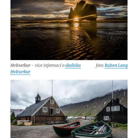
Hvítserkur
– více informací o
skalisku
foto:
Ruben Lang
Hvítserkur