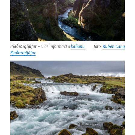
Fjaðrárgljúfur
– více informací o
kaňonu
foto:
Ruben Lang
Fjaðrárgljúfur