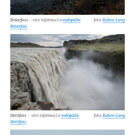
Brúarfoss
– více informací o
vodopádu
foto:
Ruben Lang
Brúarfoss
Dettifoss
– více informací o
vodopádu
foto:
Ruben Lang
Dettifoss