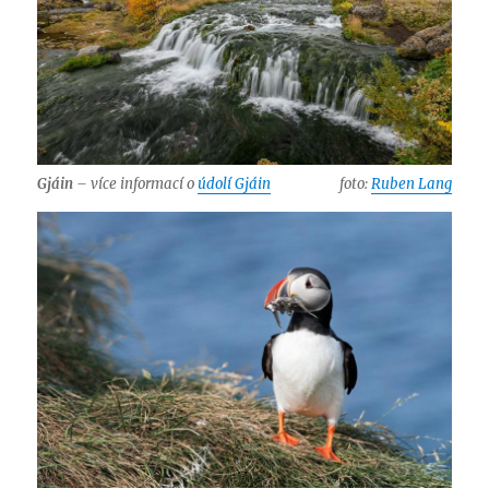
Gjáin
– více informací o
údolí Gjáin
foto:
Ruben Lang