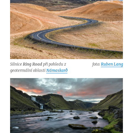
Silnice
Ring Road
při pohledu z
foto:
Ruben Lang
geotermální oblasti
Námaskarð