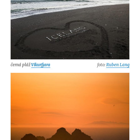
černá pláž
Víkurfjara
foto:
Ruben Lang