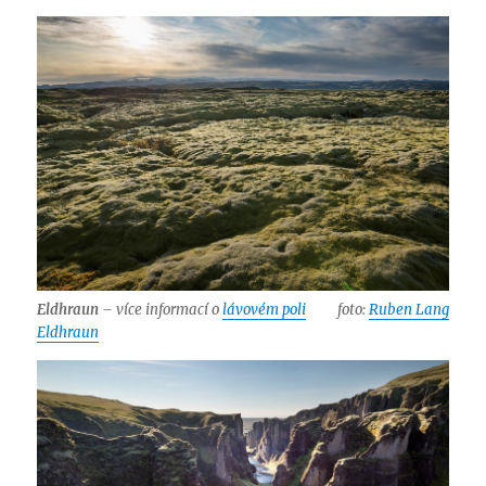
Eldhraun
– více informací o
lávovém poli
foto:
Ruben Lang
Eldhraun