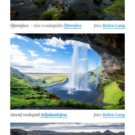
Ófærufoss
– více o vodopádu
Ófærufoss
foto:
Ruben Lang
slavný vodopád
Seljalandsfoss
foto:
Ruben Lang