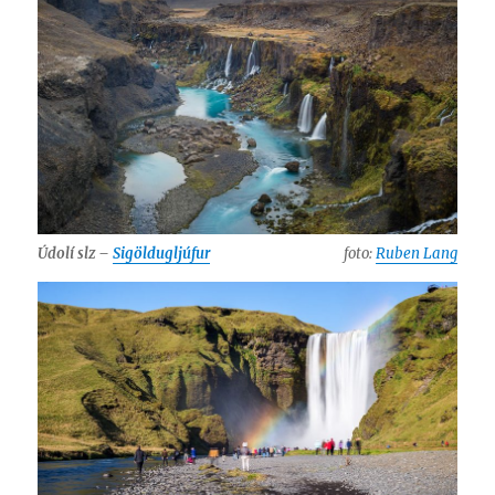
Údolí slz –
Sigöldugljúfur
foto:
Ruben Lang