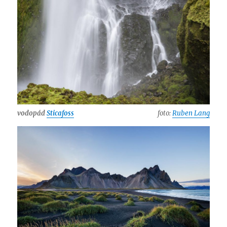
vodopád
Sticafoss
foto:
Ruben Lang