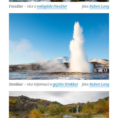
Fossálar
– více o
vodopádu Fossálar
foto:
Ruben Lang
Strokkur
– více informací o
gejzíru Strokkur
foto:
Ruben Lang