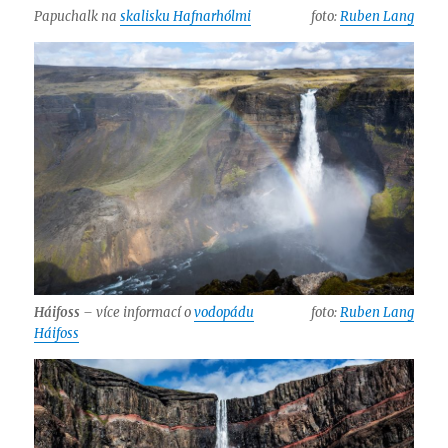
Papuchalk na
skalisku Hafnarhólmi
foto:
Ruben Lang
Háifoss
– více informací o
vodopádu
foto:
Ruben Lang
Háifoss