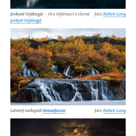
Jeskyně Grjótagjá
– více informací o slavné
foto:
Ruben Lang
jeskyni Grjótagjá
Lávový vodopád
Hraunfossar
foto:
Ruben Lang