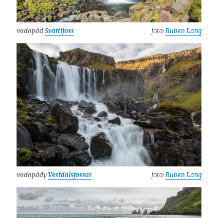
vodopád
Svartifoss
foto:
Ruben Lang
vodopády
Vestdalsfossar
foto:
Ruben Lang