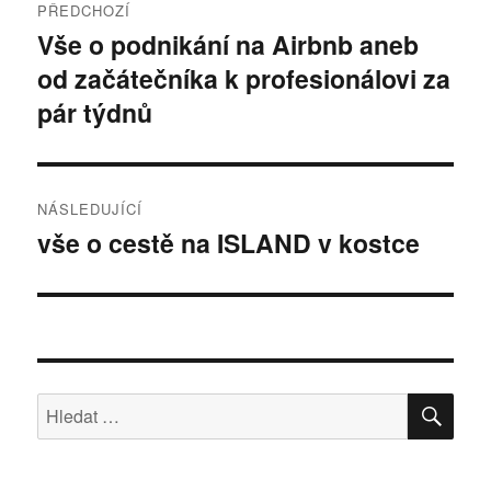
PŘEDCHOZÍ
pro
Vše o podnikání na Airbnb aneb
Předchozí
od začátečníka k profesionálovi za
příspěvek:
příspěvek
pár týdnů
NÁSLEDUJÍCÍ
vše o cestě na ISLAND v kostce
Následující
příspěvek:
HLE
Hledat: