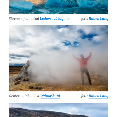
Slavná a jedinečná
Ledovcová laguna
foto:
Ruben Lang
G
eotermální oblasti
Námaskarð
foto:
Ruben Lang