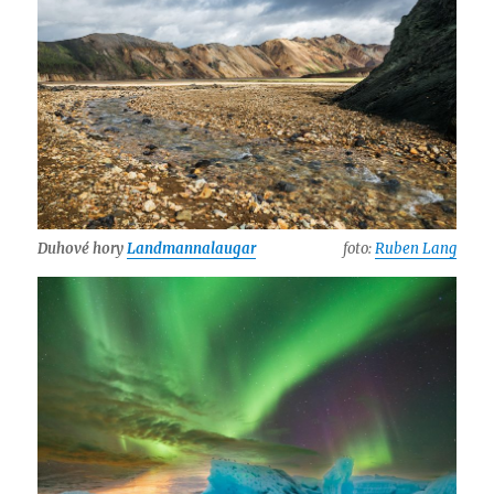
Duhové hory
Landmannalaugar
foto:
Ruben Lang