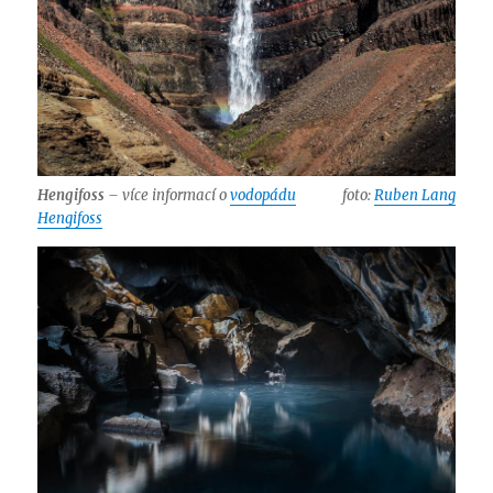
Hengifoss
– více informací o
vodopádu
foto:
Ruben Lang
Hengifoss