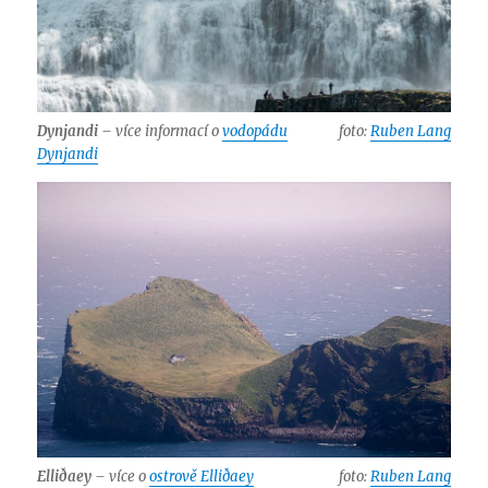
Dynjandi
– více informací o
vodopádu
foto:
Ruben Lang
Dynjandi
Elliðaey
– více o
ostrově Elliðaey
foto:
Ruben Lang