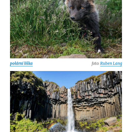
polární liška
foto:
Ruben Lang