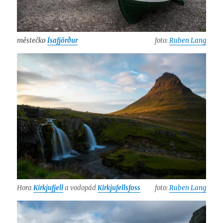
městečko
Ísafjörður
foto:
Ruben Lang
Hora
Kirkjufjell
a vodopád
Kirkjufellsfoss
foto:
Ruben Lang