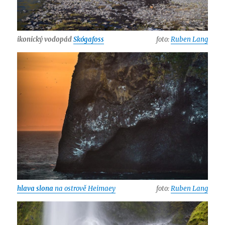
ikonický vodopád
Skógafoss
foto:
Ruben Lang
hlava slona
na ostrově Heimaey
foto:
Ruben Lang