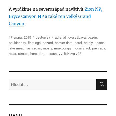
A vyrážíme na severozápad navštívit
Zion NP,
Bryce Canyon NP a také ten velký Grand
Canyon
.
Publikováno:
Rubriky:
Štítky:
17 srpna, 2015
cestopisy
adrenalinová zábava
,
bazén
,
boulder city
,
flamingo
,
hazard
,
hoover dam
,
hotel
,
hotely
,
kasina
,
lake mead
,
las vegas
,
mosty
,
mrakodrapy
,
noční život
,
přehrada
,
relax
,
stratosphere
,
strip
,
terasa
,
vyhlidkova věž
HLE
Hledat:
MENU