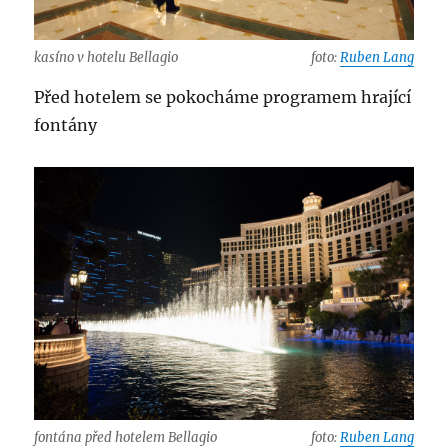
kasíno v hotelu Bellagio
foto:
Ruben Lang
Před hotelem se pokocháme programem hrající
fontány
fontána před hotelem Bellagio
foto:
Ruben Lang