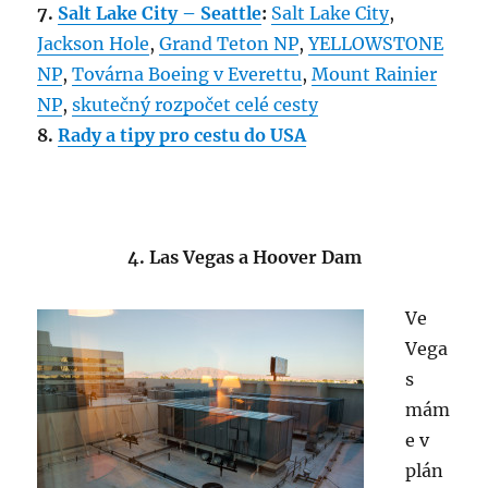
7.
Salt Lake City – Seattle
:
Salt Lake City
,
Jackson Hole
,
Grand Teton NP
,
YELLOWSTONE
NP
,
Továrna Boeing v Everettu
,
Mount Rainier
NP
,
skutečný rozpočet celé cesty
8.
Rady a tipy pro cestu do USA
4. Las Vegas a Hoover Dam
Ve
Vega
s
mám
e v
plán