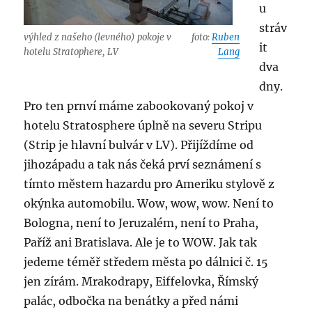
u
stráv
výhled z našeho (levného) pokoje v
foto:
Ruben
it
hotelu Stratophere, LV
Lang
dva
dny.
Pro ten prnví máme zabookovaný pokoj v
hotelu Stratosphere úplně na severu Stripu
(Strip je hlavní bulvár v LV). Přijíždíme od
jihozápadu a tak nás čeká prví seznámení s
tímto městem hazardu pro Ameriku stylově z
okýnka automobilu. Wow, wow, wow. Není to
Bologna, není to Jeruzalém, není to Praha,
Paříž ani Bratislava. Ale je to WOW. Jak tak
jedeme téměř středem města po dálnici č. 15
jen zírám. Mrakodrapy, Eiffelovka, Římský
palác, odbočka na benátky a před námi