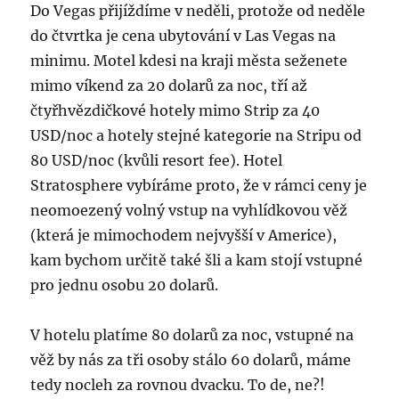
Do Vegas přijíždíme v neděli, protože od neděle
do čtvrtka je cena ubytování v Las Vegas na
minimu. Motel kdesi na kraji města seženete
mimo víkend za 20 dolarů za noc, tří až
čtyřhvězdičkové hotely mimo Strip za 40
USD/noc a hotely stejné kategorie na Stripu od
80 USD/noc (kvůli resort fee). Hotel
Stratosphere vybíráme proto, že v rámci ceny je
neomoezený volný vstup na vyhlídkovou věž
(která je mimochodem nejvyšší v Americe),
kam bychom určitě také šli a kam stojí vstupné
pro jednu osobu 20 dolarů.
V hotelu platíme 80 dolarů za noc, vstupné na
věž by nás za tři osoby stálo 60 dolarů, máme
tedy nocleh za rovnou dvacku. To de, ne?!