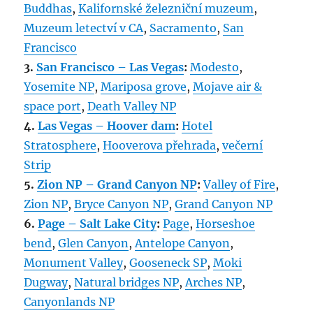
Buddhas
,
Kalifornské železniční muzeum
,
Muzeum letectví v CA
,
Sacramento
,
San
Francisco
3.
San Francisco – Las Vegas
:
Modesto
,
Yosemite NP
,
Mariposa grove
,
Mojave air &
space port
,
Death Valley NP
4.
Las Vegas – Hoover dam
:
Hotel
Stratosphere
,
Hooverova přehrada
,
večerní
Strip
5.
Zion NP – Grand Canyon NP
:
Valley of Fire
,
Zion NP
,
Bryce Canyon NP
,
Grand Canyon NP
6.
Page – Salt Lake City
:
Page
,
Horseshoe
bend
,
Glen Canyon
,
Antelope Canyon
,
Monument Valley
,
Gooseneck SP
,
Moki
Dugway
,
Natural bridges NP
,
Arches NP
,
Canyonlands NP