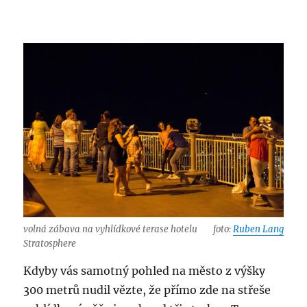
volná zábava na vyhlídkové terase hotelu
foto:
Ruben Lang
Stratosphere
Kdyby vás samotný pohled na město z výšky
300 metrů nudil vězte, že přímo zde na střeše