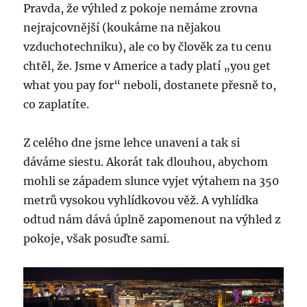
Pravda, že výhled z pokoje nemáme zrovna
nejrajcovnější (koukáme na nějakou
vzduchotechniku), ale co by člověk za tu cenu
chtěl, že. Jsme v Americe a tady platí „you get
what you pay for“ neboli, dostanete přesně to,
co zaplatíte.
Z celého dne jsme lehce unaveni a tak si
dáváme siestu. Akorát tak dlouhou, abychom
mohli se západem slunce vyjet výtahem na 350
metrů vysokou vyhlídkovou věž. A vyhlídka
odtud nám dává úplně zapomenout na výhled z
pokoje, však posuďte sami.