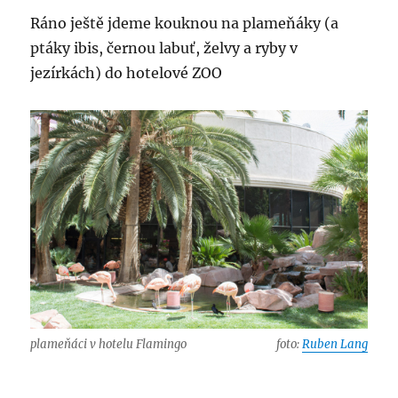
Ráno ještě jdeme kouknou na plameňáky (a
ptáky ibis, černou labuť, želvy a ryby v
jezírkách) do hotelové ZOO
plameňáci v hotelu Flamingo
foto:
Ruben Lang