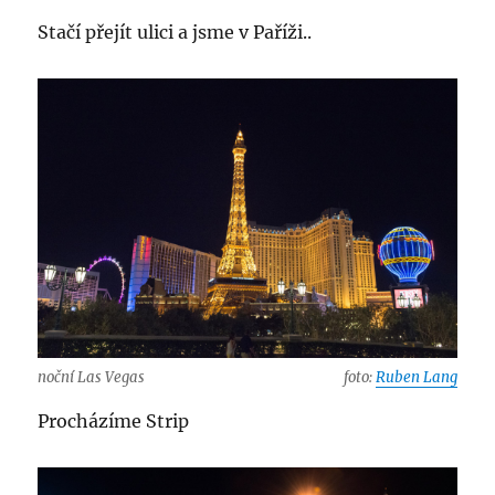
Stačí přejít ulici a jsme v Paříži..
noční Las Vegas
foto:
Ruben Lang
Procházíme Strip