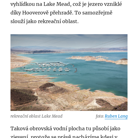
vyhlídkou na Lake Mead, což je jezero vzniklé
díky Hooverově přehradě. To samozřejmě
slouží jako rekreační oblast.
rekreační oblast Lake Mead
foto:
Ruben Lang
Taková obrovská vodní plocha tu působí jako
zjevení, protože se právě nacházíme kdesi v