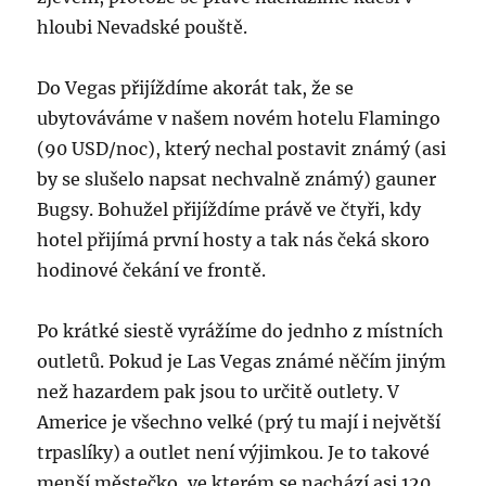
hloubi Nevadské pouště.
Do Vegas přijíždíme akorát tak, že se
ubytováváme v našem novém hotelu Flamingo
(90 USD/noc), který nechal postavit známý (asi
by se slušelo napsat nechvalně známý) gauner
Bugsy. Bohužel přijíždíme právě ve čtyři, kdy
hotel přijímá první hosty a tak nás čeká skoro
hodinové čekání ve frontě.
Po krátké siestě vyrážíme do jednho z místních
outletů. Pokud je Las Vegas známé něčím jiným
než hazardem pak jsou to určitě outlety. V
Americe je všechno velké (prý tu mají i největší
trpaslíky) a outlet není výjimkou. Je to takové
menší městečko, ve kterém se nachází asi 120