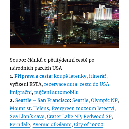
Soubor článků o pětitýdenní cestě po
národních parcích USA
1.
Příprava a cesta
:
koupě letenky
,
itinerář
,
vyřízení ESTA,
rezervace auta
,
cesta do USA
,
imigrační
,
půjčení automobilu
2.
Seattle – San Francisco
:
Seattle
,
Olympic NP
,
Mount st. Helens
,
Evergreen muzeum letectví
,
Sea Lion´s cave
,
Crater Lake NP
,
Redwood SP
,
Ferndale
,
Avenue of Giants
,
City of 10000