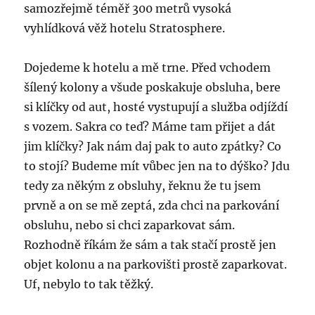
samozřejmě téměř 300 metrů vysoká
vyhlídková věž hotelu Stratosphere.
Dojedeme k hotelu a mě trne. Před vchodem
šílený kolony a všude poskakuje obsluha, bere
si klíčky od aut, hosté vystupují a služba odjíždí
s vozem. Sakra co teď? Máme tam přijet a dát
jim klíčky? Jak nám daj pak to auto zpátky? Co
to stojí? Budeme mít vůbec jen na to dýško? Jdu
tedy za někým z obsluhy, řeknu že tu jsem
prvně a on se mě zeptá, zda chci na parkování
obsluhu, nebo si chci zaparkovat sám.
Rozhodně říkám že sám a tak stačí prostě jen
objet kolonu a na parkovišti prostě zaparkovat.
Uf, nebylo to tak těžký.