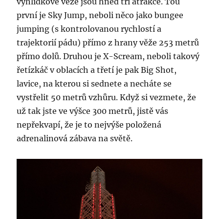
vyhlídkové věže jsou hned tři atrakce. Tou
první je Sky Jump, neboli něco jako bungee
jumping (s kontrolovanou rychlostí a
trajektorií pádu) přímo z hrany věže 253 metrů
přímo dolů. Druhou je X-Scream, neboli takový
řetízkáč v oblacích a třetí je pak Big Shot,
lavice, na kterou si sednete a necháte se
vystřelit 50 metrů vzhůru. Když si vezmete, že
už tak jste ve výšce 300 metrů, jistě vás
nepřekvapí, že je to nejvýše položená
adrenalinová zábava na světě.