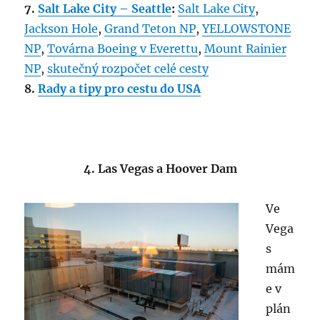
7.
Salt Lake City – Seattle
:
Salt Lake City
,
Jackson Hole
,
Grand Teton NP
,
YELLOWSTONE
NP
,
Továrna Boeing v Everettu
,
Mount Rainier
NP
,
skutečný rozpočet celé cesty
8.
Rady a tipy pro cestu do USA
4. Las Vegas a Hoover Dam
Ve
Vega
s
mám
e v
plán