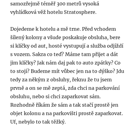
samozřejmě téměř 300 metrů vysoká
vyhlídková věž hotelu Stratosphere.
Dojedeme k hotelu a mě trne. Před vchodem
šílený kolony a všude poskakuje obsluha, bere
si klíčky od aut, hosté vystupují a služba odjíždí
s vozem. Sakra co teď? Máme tam přijet a dát
jim klíčky? Jak nám daj pak to auto zpátky? Co
to stojí? Budeme mít vůbec jen na to dýško? Jdu
tedy za někým z obsluhy, řeknu že tu jsem
prvně a on se mě zeptá, zda chci na parkování
obsluhu, nebo si chci zaparkovat sám.
Rozhodně říkám že sám a tak stačí prostě jen
objet kolonu a na parkovišti prostě zaparkovat.
Uf, nebylo to tak těžký.