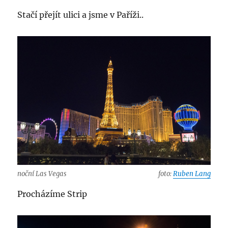
Stačí přejít ulici a jsme v Paříži..
noční Las Vegas
foto:
Ruben Lang
Procházíme Strip