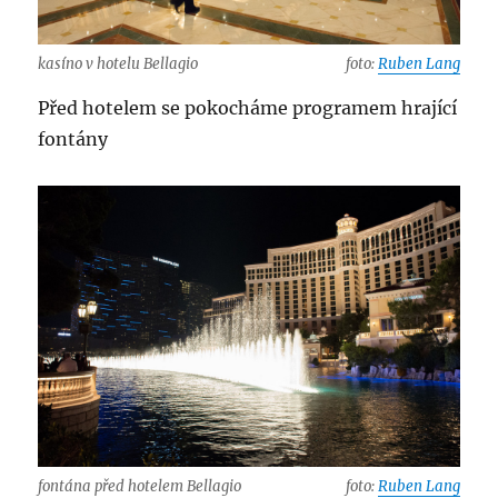
kasíno v hotelu Bellagio
foto:
Ruben Lang
Před hotelem se pokocháme programem hrající
fontány
fontána před hotelem Bellagio
foto:
Ruben Lang