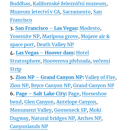
Buddhas
,
Kalifornské železniční muzeum
,
Muzeum letectví v CA
,
Sacramento
,
San
Francisco
3.
San Francisco – Las Vegas
:
Modesto
,
Yosemite NP
,
Mariposa grove
,
Mojave air &
space port
,
Death Valley NP
4.
Las Vegas – Hoover dam
:
Hotel
Stratosphere
,
Hooverova přehrada
,
večerní
Strip
5.
Zion NP – Grand Canyon NP
:
Valley of Fire
,
Zion NP
,
Bryce Canyon NP
,
Grand Canyon NP
6.
Page – Salt Lake City
:
Page
,
Horseshoe
bend
,
Glen Canyon
,
Antelope Canyon
,
Monument Valley
,
Gooseneck SP
,
Moki
Dugway
,
Natural bridges NP
,
Arches NP
,
Canyonlands NP