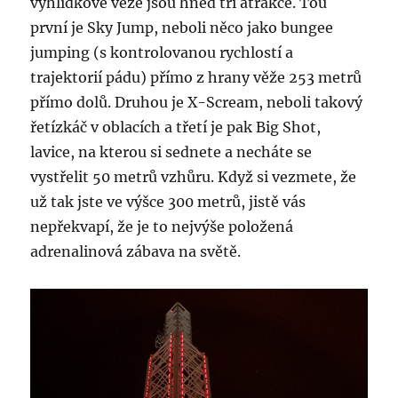
vyhlídkové věže jsou hned tři atrakce. Tou
první je Sky Jump, neboli něco jako bungee
jumping (s kontrolovanou rychlostí a
trajektorií pádu) přímo z hrany věže 253 metrů
přímo dolů. Druhou je X-Scream, neboli takový
řetízkáč v oblacích a třetí je pak Big Shot,
lavice, na kterou si sednete a necháte se
vystřelit 50 metrů vzhůru. Když si vezmete, že
už tak jste ve výšce 300 metrů, jistě vás
nepřekvapí, že je to nejvýše položená
adrenalinová zábava na světě.