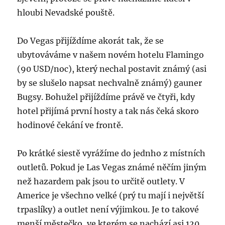
hloubi Nevadské pouště.
Do Vegas přijíždíme akorát tak, že se
ubytováváme v našem novém hotelu Flamingo
(90 USD/noc), který nechal postavit známý (asi
by se slušelo napsat nechvalně známý) gauner
Bugsy. Bohužel přijíždíme právě ve čtyři, kdy
hotel přijímá první hosty a tak nás čeká skoro
hodinové čekání ve frontě.
Po krátké siestě vyrážíme do jednho z místních
outletů. Pokud je Las Vegas známé něčím jiným
než hazardem pak jsou to určitě outlety. V
Americe je všechno velké (prý tu mají i největší
trpaslíky) a outlet není výjimkou. Je to takové
menší městečko, ve kterém se nachází asi 120