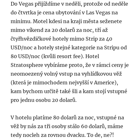
Do Vegas přijíždíme v neděli, protože od neděle
do čtvrtka je cena ubytování v Las Vegas na
minimu. Motel kdesi na kraji města seženete
mimo víkend za 20 dolarů za noc, tří až
čtyřhvězdičkové hotely mimo Strip za 40
USD/noc a hotely stejné kategorie na Stripu od
80 USD/noc (kvůli resort fee). Hotel
Stratosphere vybíráme proto, že v rámci ceny je
neomoezený volný vstup na vyhlídkovou věž
(která je mimochodem nejvyšší v Americe),
kam bychom určitě také šli a kam stojí vstupné
pro jednu osobu 20 dolarů.
V hotelu platíme 80 dolarů za noc, vstupné na
věž by nás za tři osoby stálo 60 dolarů, máme
tedy nocleh za rovnou dvacku. To de, ne?!