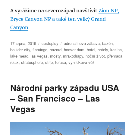
A vyrážíme na severozápad navštívit
Zion NP,
Bryce Canyon NP a také ten velký Grand
Canyon
.
Publikováno:
Rubriky:
Štítky:
17 srpna, 2015
cestopisy
adrenalinová zábava
,
bazén
,
boulder city
,
flamingo
,
hazard
,
hoover dam
,
hotel
,
hotely
,
kasina
,
lake mead
,
las vegas
,
mosty
,
mrakodrapy
,
noční život
,
přehrada
,
relax
,
stratosphere
,
strip
,
terasa
,
vyhlidkova věž
Národní parky západu USA
– San Francisco – Las
Vegas