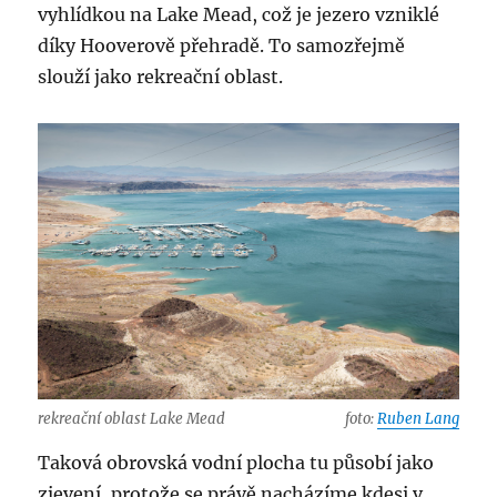
vyhlídkou na Lake Mead, což je jezero vzniklé
díky Hooverově přehradě. To samozřejmě
slouží jako rekreační oblast.
rekreační oblast Lake Mead
foto:
Ruben Lang
Taková obrovská vodní plocha tu působí jako
zjevení, protože se právě nacházíme kdesi v