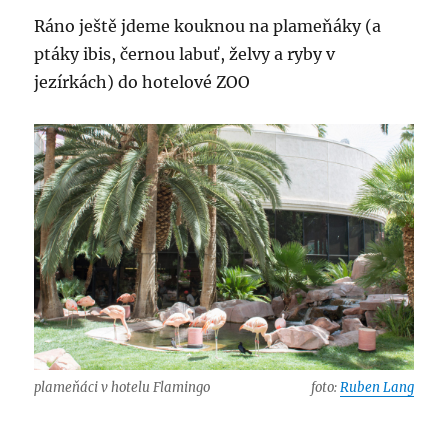
Ráno ještě jdeme kouknou na plameňáky (a
ptáky ibis, černou labuť, želvy a ryby v
jezírkách) do hotelové ZOO
plameňáci v hotelu Flamingo
foto:
Ruben Lang