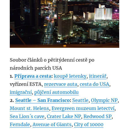
Soubor článků o pětitýdenní cestě po
národních parcích USA
1.
Příprava a cesta
:
koupě letenky
,
itinerář
,
vyřízení ESTA,
rezervace auta
,
cesta do USA
,
imigrační
,
půjčení automobilu
2.
Seattle – San Francisco
:
Seattle
,
Olympic NP
,
Mount st. Helens
,
Evergreen muzeum letectví
,
Sea Lion´s cave
,
Crater Lake NP
,
Redwood SP
,
Ferndale
,
Avenue of Giants
,
City of 10000