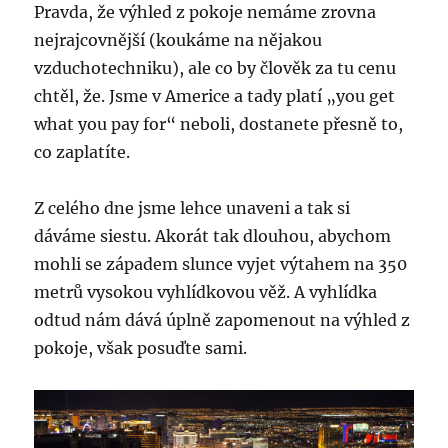
Pravda, že výhled z pokoje nemáme zrovna
nejrajcovnější (koukáme na nějakou
vzduchotechniku), ale co by člověk za tu cenu
chtěl, že. Jsme v Americe a tady platí „you get
what you pay for“ neboli, dostanete přesně to,
co zaplatíte.
Z celého dne jsme lehce unaveni a tak si
dáváme siestu. Akorát tak dlouhou, abychom
mohli se západem slunce vyjet výtahem na 350
metrů vysokou vyhlídkovou věž. A vyhlídka
odtud nám dává úplně zapomenout na výhled z
pokoje, však posuďte sami.