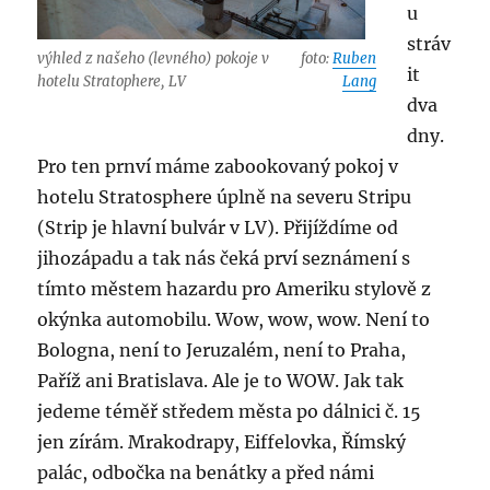
u
stráv
výhled z našeho (levného) pokoje v
foto:
Ruben
it
hotelu Stratophere, LV
Lang
dva
dny.
Pro ten prnví máme zabookovaný pokoj v
hotelu Stratosphere úplně na severu Stripu
(Strip je hlavní bulvár v LV). Přijíždíme od
jihozápadu a tak nás čeká prví seznámení s
tímto městem hazardu pro Ameriku stylově z
okýnka automobilu. Wow, wow, wow. Není to
Bologna, není to Jeruzalém, není to Praha,
Paříž ani Bratislava. Ale je to WOW. Jak tak
jedeme téměř středem města po dálnici č. 15
jen zírám. Mrakodrapy, Eiffelovka, Římský
palác, odbočka na benátky a před námi