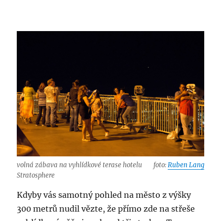
volná zábava na vyhlídkové terase hotelu
foto:
Ruben Lang
Stratosphere
Kdyby vás samotný pohled na město z výšky
300 metrů nudil vězte, že přímo zde na střeše