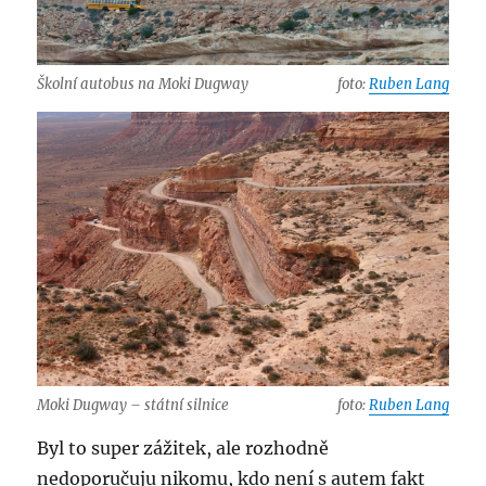
Školní autobus na Moki Dugway
foto:
Ruben Lang
Moki Dugway – státní silnice
foto:
Ruben Lang
Byl to super zážitek, ale rozhodně
nedoporučuju nikomu, kdo není s autem fakt