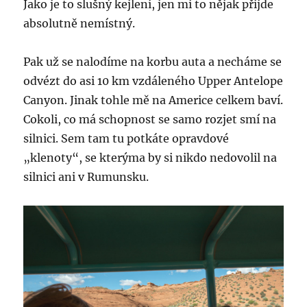
Jako je to slušný kejlení, jen mi to nějak přijde
absolutně nemístný.
Pak už se nalodíme na korbu auta a necháme se
odvézt do asi 10 km vzdáleného Upper Antelope
Canyon. Jinak tohle mě na Americe celkem baví.
Cokoli, co má schopnost se samo rozjet smí na
silnici. Sem tam tu potkáte opravdové
„klenoty“, se kterýma by si nikdo nedovolil na
silnici ani v Rumunsku.