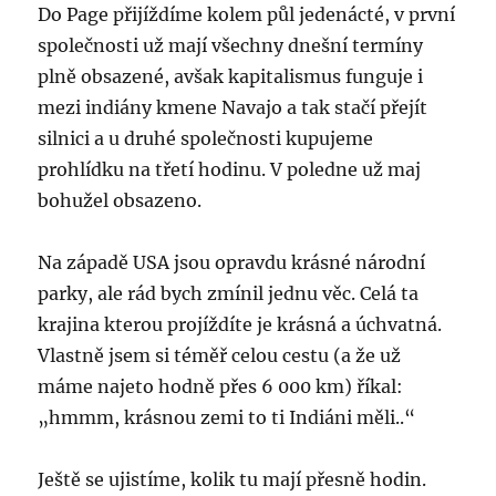
Do Page přijíždíme kolem půl jedenácté, v první
společnosti už mají všechny dnešní termíny
plně obsazené, avšak kapitalismus funguje i
mezi indiány kmene Navajo a tak stačí přejít
silnici a u druhé společnosti kupujeme
prohlídku na třetí hodinu. V poledne už maj
bohužel obsazeno.
Na západě USA jsou opravdu krásné národní
parky, ale rád bych zmínil jednu věc. Celá ta
krajina kterou projíždíte je krásná a úchvatná.
Vlastně jsem si téměř celou cestu (a že už
máme najeto hodně přes 6 000 km) říkal:
„hmmm, krásnou zemi to ti Indiáni měli..“
Ještě se ujistíme, kolik tu mají přesně hodin.