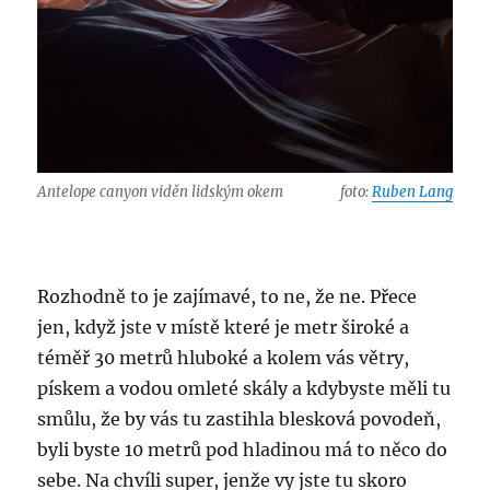
Antelope canyon viděn lidským okem
foto:
Ruben Lang
Rozhodně to je zajímavé, to ne, že ne. Přece
jen, když jste v místě které je metr široké a
téměř 30 metrů hluboké a kolem vás větry,
pískem a vodou omleté skály a kdybyste měli tu
smůlu, že by vás tu zastihla blesková povodeň,
byli byste 10 metrů pod hladinou má to něco do
sebe. Na chvíli super, jenže vy jste tu skoro