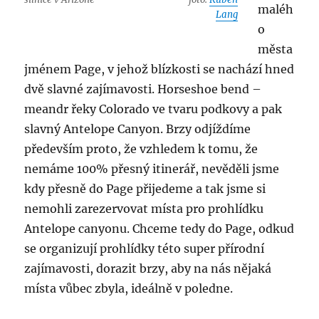
maléh
Lang
o
města
jménem Page, v jehož blízkosti se nachází hned
dvě slavné zajímavosti. Horseshoe bend –
meandr řeky Colorado ve tvaru podkovy a pak
slavný Antelope Canyon. Brzy odjíždíme
především proto, že vzhledem k tomu, že
nemáme 100% přesný itinerář, nevěděli jsme
kdy přesně do Page přijedeme a tak jsme si
nemohli zarezervovat místa pro prohlídku
Antelope canyonu. Chceme tedy do Page, odkud
se organizují prohlídky této super přírodní
zajímavosti, dorazit brzy, aby na nás nějaká
místa vůbec zbyla, ideálně v poledne.