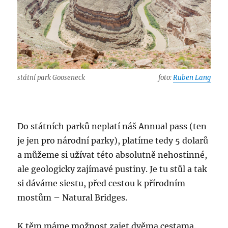
státní park Gooseneck
foto:
Ruben Lang
Do státních parků neplatí náš Annual pass (ten
je jen pro národní parky), platíme tedy 5 dolarů
a můžeme si užívat této absolutně nehostinné,
ale geologicky zajímavé pustiny. Je tu stůl a tak
si dáváme siestu, před cestou k přírodním
mostům – Natural Bridges.
K těm máme možnost zajet dvěma cestama.