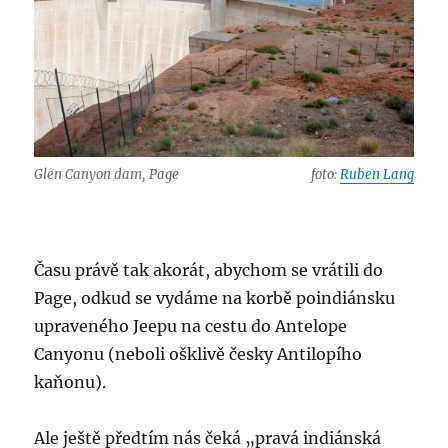
Glen Canyon dam, Page
foto:
Ruben Lang
Času právě tak akorát, abychom se vrátili do
Page, odkud se vydáme na korbě poindiánsku
upraveného Jeepu na cestu do Antelope
Canyonu (neboli ošklivě česky Antilopího
kaňonu).
Ale ještě předtím nás čeká „pravá indiánská