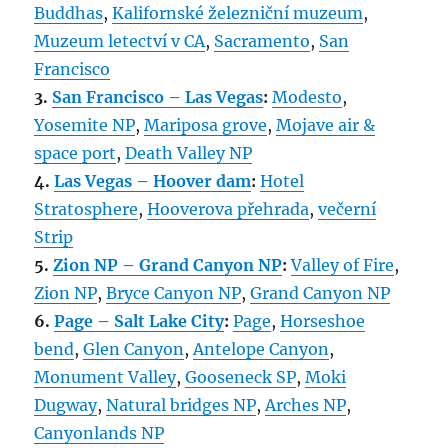
Buddhas
,
Kalifornské železniční muzeum
,
Muzeum letectví v CA
,
Sacramento
,
San
Francisco
3.
San Francisco – Las Vegas
:
Modesto
,
Yosemite NP
,
Mariposa grove
,
Mojave air &
space port
,
Death Valley NP
4.
Las Vegas – Hoover dam
:
Hotel
Stratosphere
,
Hooverova přehrada
,
večerní
Strip
5.
Zion NP – Grand Canyon NP
:
Valley of Fire
,
Zion NP
,
Bryce Canyon NP
,
Grand Canyon NP
6.
Page – Salt Lake City
:
Page
,
Horseshoe
bend
,
Glen Canyon
,
Antelope Canyon
,
Monument Valley
,
Gooseneck SP
,
Moki
Dugway
,
Natural bridges NP
,
Arches NP
,
Canyonlands NP