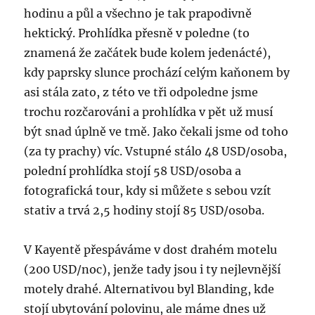
hodinu a půl a všechno je tak prapodivně
hektický. Prohlídka přesně v poledne (to
znamená že začátek bude kolem jedenácté),
kdy paprsky slunce prochází celým kaňonem by
asi stála zato, z této ve tři odpoledne jsme
trochu rozčarováni a prohlídka v pět už musí
být snad úplně ve tmě. Jako čekali jsme od toho
(za ty prachy) víc. Vstupné stálo 48 USD/osoba,
polední prohlídka stojí 58 USD/osoba a
fotografická tour, kdy si můžete s sebou vzít
stativ a trvá 2,5 hodiny stojí 85 USD/osoba.
V Kayentě přespáváme v dost drahém motelu
(200 USD/noc), jenže tady jsou i ty nejlevnější
motely drahé. Alternativou byl Blanding, kde
stojí ubytování polovinu, ale máme dnes už