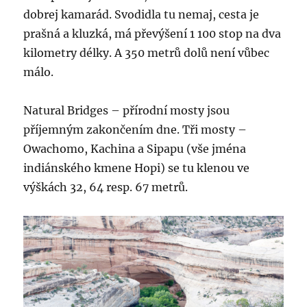
dobrej kamarád. Svodidla tu nemaj, cesta je
prašná a kluzká, má převýšení 1 100 stop na dva
kilometry délky. A 350 metrů dolů není vůbec
málo.
Natural Bridges – přírodní mosty jsou
příjemným zakončením dne. Tři mosty –
Owachomo, Kachina a Sipapu (vše jména
indiánského kmene Hopi) se tu klenou ve
výškách 32, 64 resp. 67 metrů.