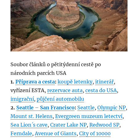
Soubor článků o pětitýdenní cestě po
národních parcích USA
1.
Příprava a cesta
:
koupě letenky
,
itinerář
,
vyřízení ESTA,
rezervace auta
,
cesta do USA
,
imigrační
,
půjčení automobilu
2.
Seattle – San Francisco
:
Seattle
,
Olympic NP
,
Mount st. Helens
,
Evergreen muzeum letectví
,
Sea Lion´s cave
,
Crater Lake NP
,
Redwood SP
,
Ferndale
,
Avenue of Giants
,
City of 10000