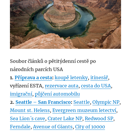
Soubor článků o pětitýdenní cestě po
národních parcích USA
1.
Příprava a cesta
:
koupě letenky
,
itinerář
,
vyřízení ESTA,
rezervace auta
,
cesta do USA
,
imigrační
,
půjčení automobilu
2.
Seattle – San Francisco
:
Seattle
,
Olympic NP
,
Mount st. Helens
,
Evergreen muzeum letectví
,
Sea Lion´s cave
,
Crater Lake NP
,
Redwood SP
,
Ferndale
,
Avenue of Giants
,
City of 10000