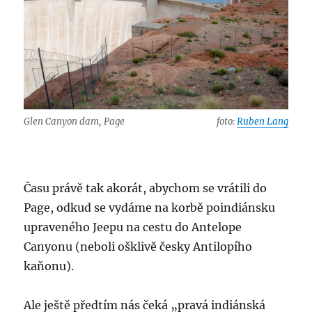
Glen Canyon dam, Page
foto:
Ruben Lang
Času právě tak akorát, abychom se vrátili do
Page, odkud se vydáme na korbě poindiánsku
upraveného Jeepu na cestu do Antelope
Canyonu (neboli ošklivě česky Antilopího
kaňonu).
Ale ještě předtím nás čeká „pravá indiánská