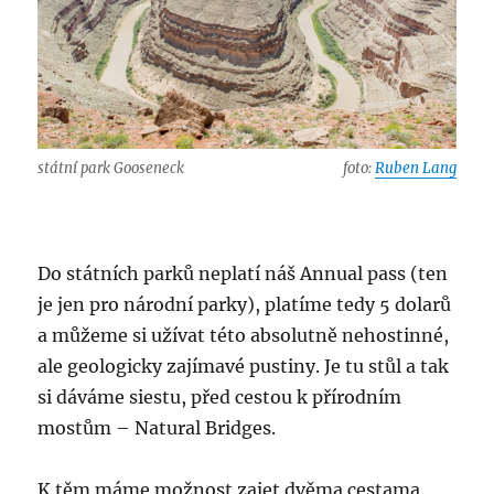
státní park Gooseneck
foto:
Ruben Lang
Do státních parků neplatí náš Annual pass (ten
je jen pro národní parky), platíme tedy 5 dolarů
a můžeme si užívat této absolutně nehostinné,
ale geologicky zajímavé pustiny. Je tu stůl a tak
si dáváme siestu, před cestou k přírodním
mostům – Natural Bridges.
K těm máme možnost zajet dvěma cestama.