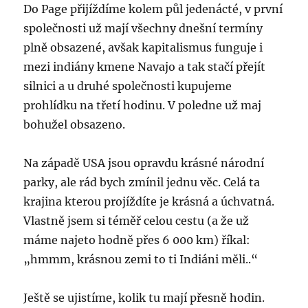
Do Page přijíždíme kolem půl jedenácté, v první
společnosti už mají všechny dnešní termíny
plně obsazené, avšak kapitalismus funguje i
mezi indiány kmene Navajo a tak stačí přejít
silnici a u druhé společnosti kupujeme
prohlídku na třetí hodinu. V poledne už maj
bohužel obsazeno.
Na západě USA jsou opravdu krásné národní
parky, ale rád bych zmínil jednu věc. Celá ta
krajina kterou projíždíte je krásná a úchvatná.
Vlastně jsem si téměř celou cestu (a že už
máme najeto hodně přes 6 000 km) říkal:
„hmmm, krásnou zemi to ti Indiáni měli..“
Ještě se ujistíme, kolik tu mají přesně hodin.