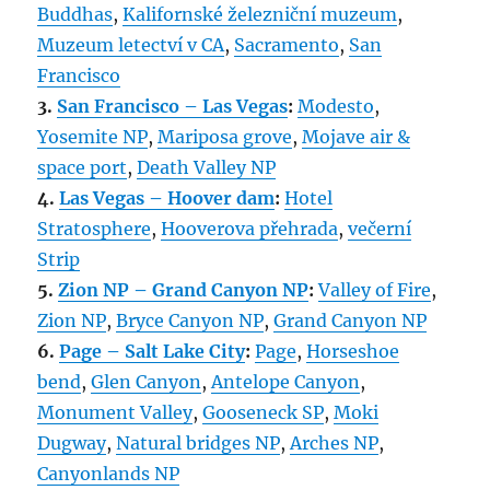
Buddhas
,
Kalifornské železniční muzeum
,
Muzeum letectví v CA
,
Sacramento
,
San
Francisco
3.
San Francisco – Las Vegas
:
Modesto
,
Yosemite NP
,
Mariposa grove
,
Mojave air &
space port
,
Death Valley NP
4.
Las Vegas – Hoover dam
:
Hotel
Stratosphere
,
Hooverova přehrada
,
večerní
Strip
5.
Zion NP – Grand Canyon NP
:
Valley of Fire
,
Zion NP
,
Bryce Canyon NP
,
Grand Canyon NP
6.
Page – Salt Lake City
:
Page
,
Horseshoe
bend
,
Glen Canyon
,
Antelope Canyon
,
Monument Valley
,
Gooseneck SP
,
Moki
Dugway
,
Natural bridges NP
,
Arches NP
,
Canyonlands NP