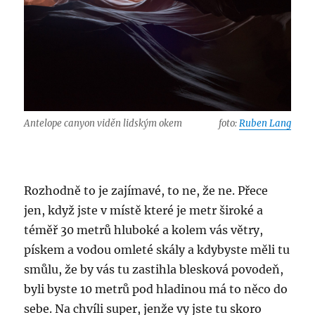
Antelope canyon viděn lidským okem
foto:
Ruben Lang
Rozhodně to je zajímavé, to ne, že ne. Přece
jen, když jste v místě které je metr široké a
téměř 30 metrů hluboké a kolem vás větry,
pískem a vodou omleté skály a kdybyste měli tu
smůlu, že by vás tu zastihla blesková povodeň,
byli byste 10 metrů pod hladinou má to něco do
sebe. Na chvíli super, jenže vy jste tu skoro