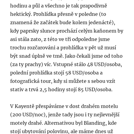
hodinu a půl a všechno je tak prapodivně
hektický. Prohlídka přesně v poledne (to
znamená že začátek bude kolem jedenácté),
kdy paprsky slunce prochází celým kaňonem by
asi stála zato, z této ve tři odpoledne jsme
trochu rozčarováni a prohlídka v pět už musí
být snad úplně ve tmě. Jako čekali jsme od toho
(za ty prachy) víc. Vstupné stálo 48 USD/osoba,
polední prohlídka stojí 58 USD/osoba a
fotografická tour, kdy si můžete s sebou vzít
stativ a trvá 2,5 hodiny stojí 85 USD/osoba.
V Kayentě přespáváme v dost drahém motelu
(200 USD/noc), jenže tady jsou i ty nejlevnější
motely drahé. Alternativou byl Blanding, kde
stojí ubytování polovinu, ale máme dnes už