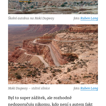
Školní autobus na Moki Dugway
foto:
Ruben Lang
Moki Dugway – státní silnice
foto:
Ruben Lang
Byl to super zážitek, ale rozhodně
nedoporučuju nikomu, kdo není s autem fakt