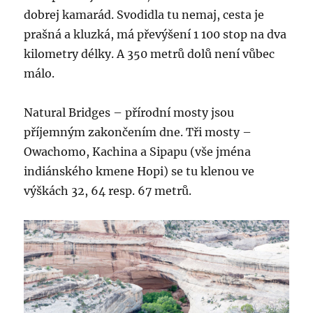
dobrej kamarád. Svodidla tu nemaj, cesta je
prašná a kluzká, má převýšení 1 100 stop na dva
kilometry délky. A 350 metrů dolů není vůbec
málo.
Natural Bridges – přírodní mosty jsou
příjemným zakončením dne. Tři mosty –
Owachomo, Kachina a Sipapu (vše jména
indiánského kmene Hopi) se tu klenou ve
výškách 32, 64 resp. 67 metrů.