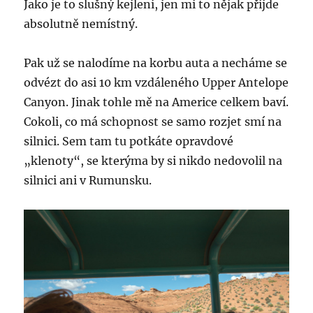
Jako je to slušný kejlení, jen mi to nějak přijde
absolutně nemístný.
Pak už se nalodíme na korbu auta a necháme se
odvézt do asi 10 km vzdáleného Upper Antelope
Canyon. Jinak tohle mě na Americe celkem baví.
Cokoli, co má schopnost se samo rozjet smí na
silnici. Sem tam tu potkáte opravdové
„klenoty“, se kterýma by si nikdo nedovolil na
silnici ani v Rumunsku.