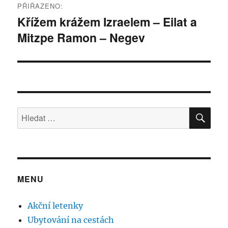
PŘIŘAZENO:
pro
Křížem krážem Izraelem – Eilat a
Mitzpe Ramon – Negev
příspěvek
HLE
Hledat:
MENU
Akční letenky
Ubytování na cestách