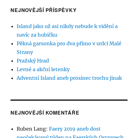
NEJNOVĚJŠÍ PŘÍSPĚVKY
Island jako už asi nikdy nebude k vidění a
navíc za hubičku
Pěkná garsonka pro dva přímo v srdci Malé
Strany
Pražský Hrad
Levné a akční letenky
Adventní Island aneb prosinec trochu jinak
NEJNOVĚJŠÍ KOMENTÁŘE
Ruben Lang
:
Faery 2019 aneb dost
neočekávaný týden na Faerských Ostrovech