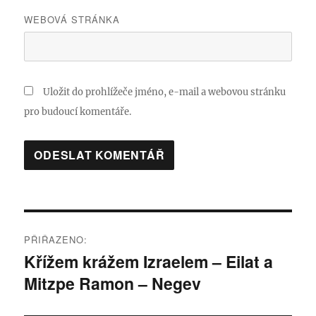
WEBOVÁ STRÁNKA
Uložit do prohlížeče jméno, e-mail a webovou stránku
pro budoucí komentáře.
Navigace
PŘIŘAZENO:
pro
Křížem krážem Izraelem – Eilat a
Mitzpe Ramon – Negev
příspěvek