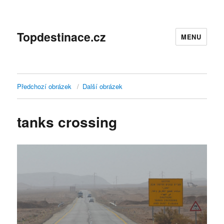
Topdestinace.cz
MENU
Předchozí obrázek
Další obrázek
tanks crossing