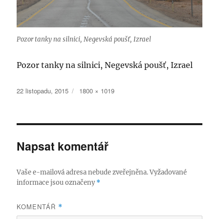
Pozor tanky na silnici, Negevská poušť, Izrael
Pozor tanky na silnici, Negevská poušť, Izrael
Publikováno:
Původní
22 listopadu, 2015
1800 × 1019
velikost:
Napsat komentář
Vaše e-mailová adresa nebude zveřejněna.
Vyžadované
informace jsou označeny
*
KOMENTÁŘ
*