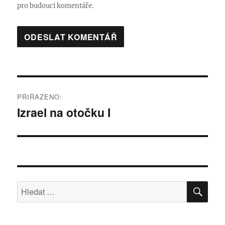
pro budoucí komentáře.
Navigace
PŘIŘAZENO:
pro
Izrael na otočku I
příspěvek
HLE
Hledat: