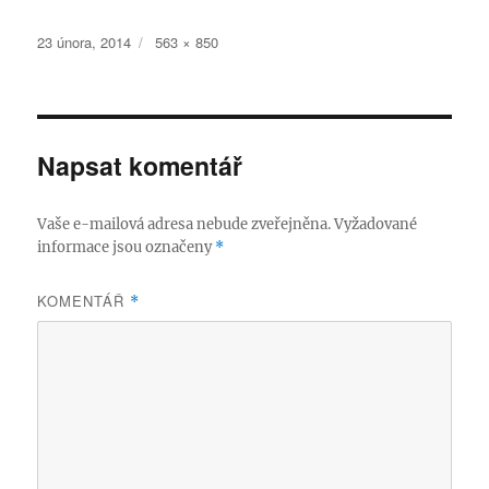
Publikováno:
Původní
23 února, 2014
563 × 850
velikost:
Napsat komentář
Vaše e-mailová adresa nebude zveřejněna.
Vyžadované
informace jsou označeny
*
KOMENTÁŘ
*