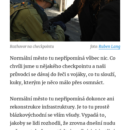
Rozhovor na checkpointu
foto:
Ruben Lang
Normální město tu nepřípomíná vůbec nic. Co
chvíli jsme u nějakého checkpointu a naši
průvodci se dávaj do řeči s vojáky, co tu slouží,
kuky, kterým je něco málo přes osmnáct.
Normální město tu nepřipomíná dokonce ani
rekonstrukce infrastruktury. Je to tu prostě
blázkovýchodní se vším všudy. Vypadá to,
jakoby se lidi rozhodli, že zrovna dnešní nudu