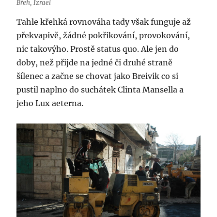
Břeh, Izrael
Tahle křehká rovnováha tady však funguje až
překvapivě, žádné pokřikování, provokování,
nic takovýho. Prostě status quo. Ale jen do
doby, než přijde na jedné či druhé straně
šílenec a začne se chovat jako Breivik co si
pustil naplno do suchátek Clinta Mansella a
jeho Lux aeterna.