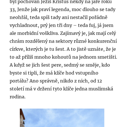
byl pochován Ježíš Kristus někdy na jaře roku
33, Jenže jak praví legenda, moc dlouho se tady
neohřál, teda spíš tady ani nestačil pořádně
vychladnout, prý jen tři dny – teda fuj, já jsem
ale morbidní voškliva. Zajímavý je, jak mají celý
chrám rozdělený na sektory různé konkurenční
církve, kterých je tu šest. A to jistě uznáte, že je
to až příliš mnoho kohoutů na jednom smetišti.
A když se jich šest pere, sedmý se směje, kdo
byste si tipli, že má klíče hod vstupního
portálu? Ano správně, nikdo z nich, od 12
století má v držení tyto klíče jedna muslimská
rodina.