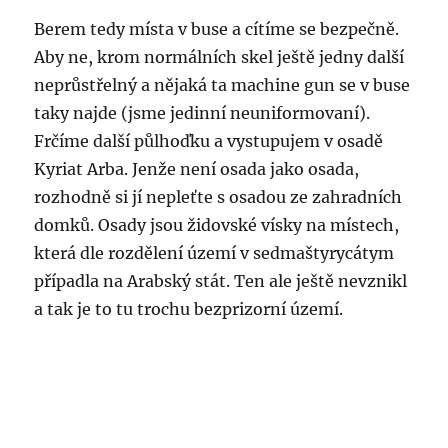
Berem tedy místa v buse a cítíme se bezpečně.
Aby ne, krom normálních skel ještě jedny další
neprůstřelný a nějaká ta machine gun se v buse
taky najde (jsme jedinní neuniformovaní).
Frčíme další půlhoďku a vystupujem v osadě
Kyriat Arba. Jenže není osada jako osada,
rozhodně si jí nepleťte s osadou ze zahradních
domků. Osady jsou židovské vísky na místech,
která dle rozdělení území v sedmaštyrycátym
případla na Arabský stát. Ten ale ještě nevznikl
a tak je to tu trochu bezprizorní území.