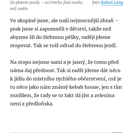
Za plotem osady – asi trochu jiná osada,
foto:
Ruben Lang
než znáte
Ve skupině jsme, ale naší nejmocnější zbraň –
prak jsme si zapomněli v dětství, takže než
abysme šli do Hebronu pěšky, raději jdeme
stopovat. Tak se toiž odtud do Hebronu jezdí.
Na stopu nejsme sami a je jasný, že tomu před
náma daj přednost. Tak si radši jdeme dát něco
k jídlu do místního rychlého občerstvení, což je
tu něco jako nám známý kebab house, jen s tím
rozdílem, že tady se to fakt dá jíst a zelenina
není z předloňska.