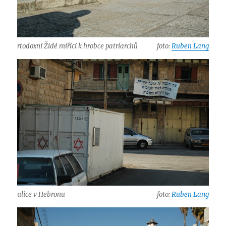
rtodoxní Židé mířící k hrobce patriarchů
foto:
Ruben Lang
ulice v Hebronu
foto:
Ruben Lang