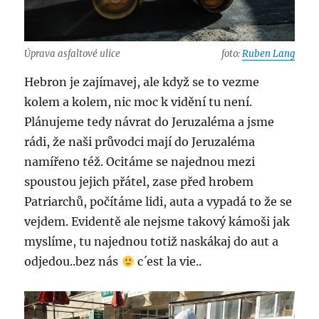
Úprava asfaltové ulice
foto:
Ruben Lang
Hebron je zajímavej, ale když se to vezme
kolem a kolem, nic moc k vidění tu není.
Plánujeme tedy návrat do Jeruzaléma a jsme
rádi, že naši průvodci mají do Jeruzaléma
namířeno též. Ocitáme se najednou mezi
spoustou jejich přátel, zase před hrobem
Patriarchů, počítáme lidi, auta a vypadá to že se
vejdem. Evidentě ale nejsme takový kámoši jak
myslíme, tu najednou totiž naskákaj do aut a
odjedou..bez nás
c´est la vie..