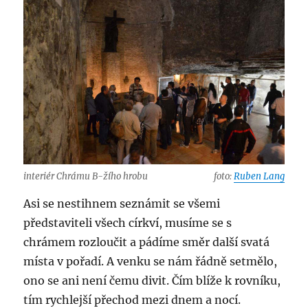
interiér Chrámu B-žího hrobu
foto:
Ruben Lang
Asi se nestihnem seznámit se všemi
představiteli všech církví, musíme se s
chrámem rozloučit a pádíme směr další svatá
místa v pořadí. A venku se nám řádně setmělo,
ono se ani není čemu divit. Čím blíže k rovníku,
tím rychlejší přechod mezi dnem a nocí.