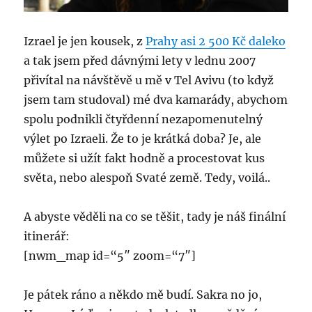
Izrael je jen kousek, z
Prahy asi 2 500 Kč daleko
a tak jsem před dávnými lety v lednu 2007
přivítal na návštěvě u mě v Tel Avivu (to když
jsem tam studoval) mé dva kamarády, abychom
spolu podnikli čtyřdenní nezapomenutelný
výlet po Izraeli. Že to je krátká doba? Je, ale
můžete si užít fakt hodně a procestovat kus
světa, nebo alespoň Svaté země. Tedy, voilá..
A abyste věděli na co se těšit, tady je náš finální
itinerář:
[nwm_map id=“5″ zoom=“7″]
Je pátek ráno a někdo mě budí. Sakra no jo,