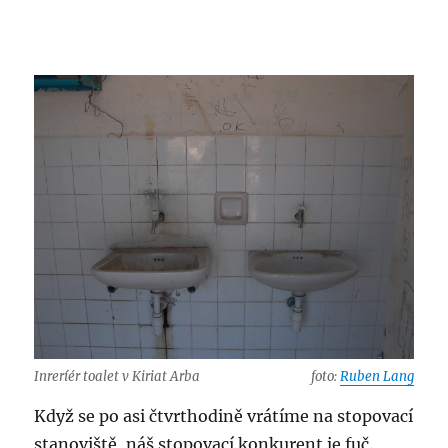
Inreríér toalet v Kiriat Arba
foto:
Ruben Lang
Když se po asi čtvrthodině vrátíme na stopovací
stanoviště, náš stopovací konkurent je fuč.