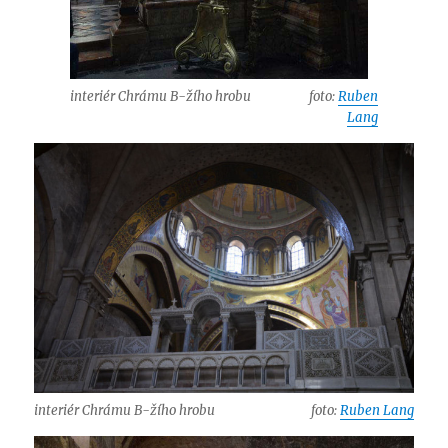
interiér Chrámu B-žího hrobu
foto:
Ruben
Lang
interiér Chrámu B-žího hrobu
foto:
Ruben Lang