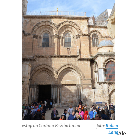
vstup do Chrámu B-žího hrobu
foto:
Ruben
Lang
Ale