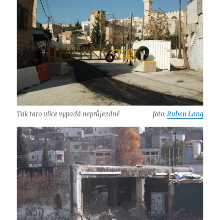
Tak tato ulice vypadá neprůjezdně
foto:
Ruben Lang