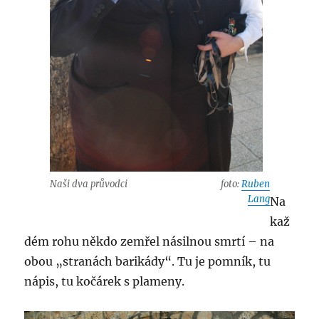
Naši dva průvodci
foto:
Ruben
Lang
Na
kaž
dém rohu někdo zemřel násilnou smrtí – na
obou „stranách barikády“. Tu je pomník, tu
nápis, tu kočárek s plameny.