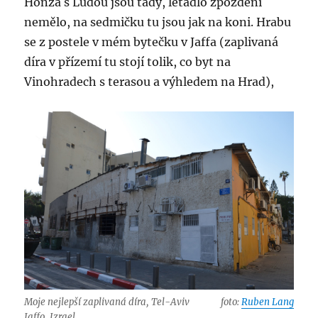
Honza s Lúďou jsou tady, letadlo zpoždění
nemělo, na sedmičku tu jsou jak na koni. Hrabu
se z postele v mém bytečku v Jaffa (zaplivaná
díra v přízemí tu stojí tolik, co byt na
Vinohradech s terasou a výhledem na Hrad),
Moje nejlepší zaplivaná díra, Tel-Aviv
foto:
Ruben Lang
Jaffo, Izrael