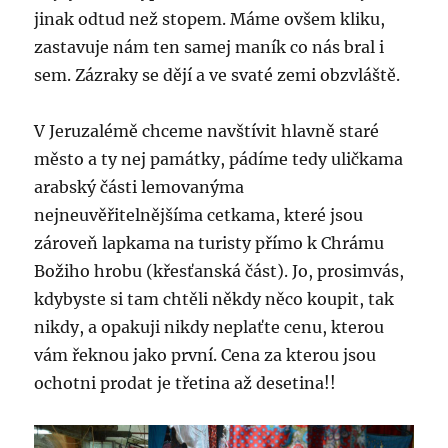
jinak odtud než stopem. Máme ovšem kliku,
zastavuje nám ten samej maník co nás bral i
sem. Zázraky se dějí a ve svaté zemi obzvláště.
V Jeruzalémě chceme navštívit hlavně staré
město a ty nej památky, pádíme tedy uličkama
arabský části lemovanýma
nejneuvěřitelnějšíma cetkama, které jsou
zároveň lapkama na turisty přímo k Chrámu
Božiho hrobu (křesťanská část). Jo, prosimvás,
kdybyste si tam chtěli někdy něco koupit, tak
nikdy, a opakuji nikdy neplaťte cenu, kterou
vám řeknou jako první. Cena za kterou jsou
ochotni prodat je třetina až desetina!!