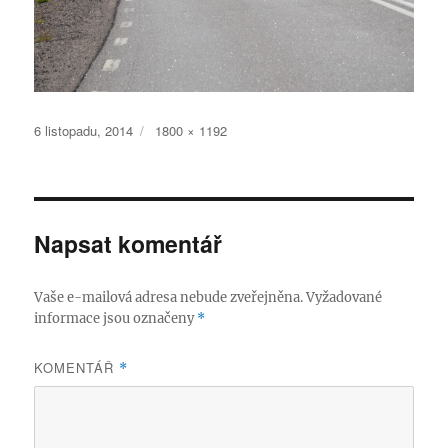
Publikováno:
Původní
6 listopadu, 2014
1800 × 1192
velikost:
Napsat komentář
Vaše e-mailová adresa nebude zveřejněna.
Vyžadované
informace jsou označeny
*
KOMENTÁŘ
*