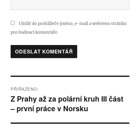
Uložit do prohlížeče jméno, e-mail a webovou stránku
pro budoucí komentáře.
Navigace
PŘIŘAZENO:
pro
Z Prahy až za polární kruh III část
– první práce v Norsku
příspěvek