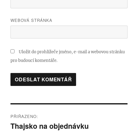
WEBOVÁ STRÁNKA
Uložit do prohlížeče jméno, e-mail a webovou stránku
pro budoucí komentáře.
Navigace
PŘIŘAZENO:
pro
Thajsko na objednávku
příspěvek