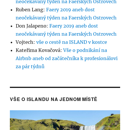
neočekávaný týden na Faerských Ostrovech
Ruben Lang
:
Faery 2019 aneb dost
neočekávaný týden na Faerských Ostrovech
Don Jalapeno
:
Faery 2019 aneb dost
neočekávaný týden na Faerských Ostrovech
Vojtech
:
vše o cestě na ISLAND v kostce
Kateřima Kovačová
:
Vše o podnikání na
Airbnb aneb od začátečníka k profesionálovi
za pár týdnů
VŠE O ISLANDU NA JEDNOM MÍSTĚ