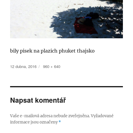
bily pisek na plazich phuket thajsko
Publikováno:
Původní
12 dubna, 2016
960 × 640
velikost:
Napsat komentář
Vaše e-mailová adresa nebude zveřejněna.
Vyžadované
informace jsou označeny
*