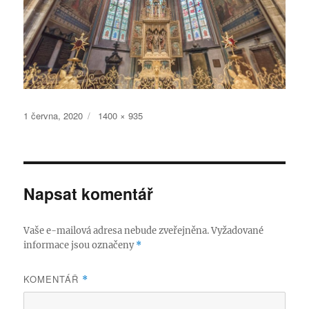
Publikováno:
Původní
1 června, 2020
1400 × 935
velikost:
Napsat komentář
Vaše e-mailová adresa nebude zveřejněna.
Vyžadované
informace jsou označeny
*
KOMENTÁŘ
*