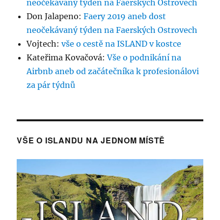
neočekávaný týden na Faerských Ostrovech
Don Jalapeno
:
Faery 2019 aneb dost
neočekávaný týden na Faerských Ostrovech
Vojtech
:
vše o cestě na ISLAND v kostce
Kateřima Kovačová
:
Vše o podnikání na
Airbnb aneb od začátečníka k profesionálovi
za pár týdnů
VŠE O ISLANDU NA JEDNOM MÍSTĚ