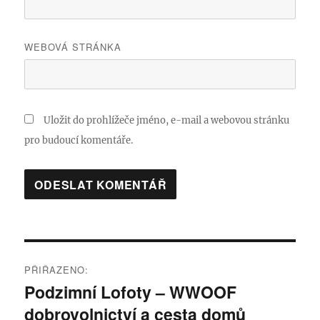
WEBOVÁ STRÁNKA
Uložit do prohlížeče jméno, e-mail a webovou stránku
pro budoucí komentáře.
Navigace
PŘIŘAZENO:
pro
Podzimní Lofoty – WWOOF
dobrovolnictví a cesta domů
příspěvek