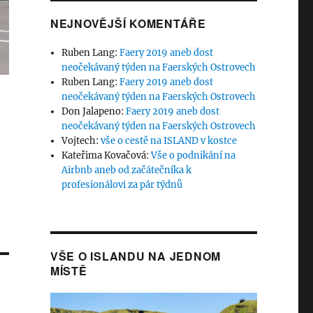
NEJNOVĚJŠÍ KOMENTÁŘE
Ruben Lang
:
Faery 2019 aneb dost
neočekávaný týden na Faerských Ostrovech
Ruben Lang
:
Faery 2019 aneb dost
neočekávaný týden na Faerských Ostrovech
Don Jalapeno
:
Faery 2019 aneb dost
neočekávaný týden na Faerských Ostrovech
Vojtech
:
vše o cestě na ISLAND v kostce
Kateřima Kovačová
:
Vše o podnikání na
Airbnb aneb od začátečníka k
profesionálovi za pár týdnů
VŠE O ISLANDU NA JEDNOM
MÍSTĚ