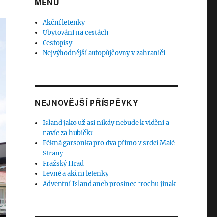
MENU
Akční letenky
Ubytování na cestách
Cestopisy
Nejvýhodnější autopůjčovny v zahraničí
NEJNOVĚJŠÍ PŘÍSPĚVKY
Island jako už asi nikdy nebude k vidění a
navíc za hubičku
Pěkná garsonka pro dva přímo v srdci Malé
Strany
Pražský Hrad
Levné a akční letenky
Adventní Island aneb prosinec trochu jinak