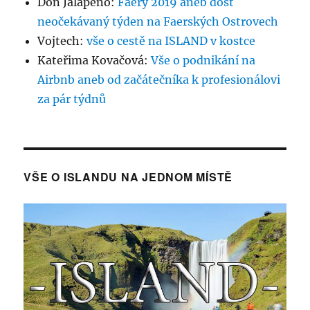
Don Jalapeno
:
Faery 2019 aneb dost
neočekávaný týden na Faerských Ostrovech
Vojtech
:
vše o cestě na ISLAND v kostce
Kateřima Kovačová
:
Vše o podnikání na
Airbnb aneb od začátečníka k profesionálovi
za pár týdnů
VŠE O ISLANDU NA JEDNOM MÍSTĚ