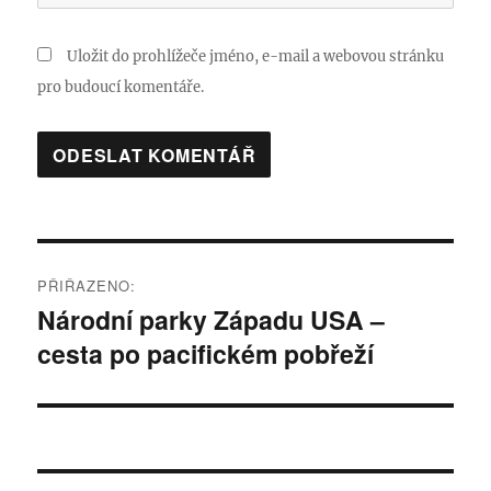
Uložit do prohlížeče jméno, e-mail a webovou stránku
pro budoucí komentáře.
Navigace
PŘIŘAZENO:
pro
Národní parky Západu USA –
cesta po pacifickém pobřeží
příspěvek