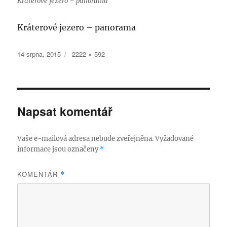
Kráterové jezero – panorama
Kráterové jezero – panorama
Publikováno:
Původní
14 srpna, 2015
2222 × 592
velikost:
Napsat komentář
Vaše e-mailová adresa nebude zveřejněna.
Vyžadované
informace jsou označeny
*
KOMENTÁŘ
*