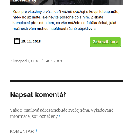
Publikováno:
Původní
7 listopadu, 2018
487 × 372
velikost:
Napsat komentář
Vaše e-mailová adresa nebude zveřejněna.
Vyžadované
informace jsou označeny
*
KOMENTÁŘ
*