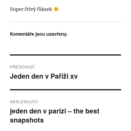
Super čtivý článek
Komentáře jsou uzavřeny.
Navigace
PŘEDCHOZÍ
pro
Jeden den v Paříži xv
Předchozí
příspěvek:
příspěvek
NÁSLEDUJÍCÍ
jeden den v parizi – the best
Následující
snapshots
příspěvek: