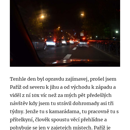
Tenhle den byl opravdu zajímavej, prošel jsem
Paříž od severu k jihu a od východu k západu a
viděl z ní 10x víc než za mých pět předešlých
návštěv kdy jsem tu strávil dohromady asi tři
týdny. Jenže tu s kamarádama, tu pracovně tu s
přítelkyní, člověk spoustu věcí přehlídne a
pohybuje se jen v zajetejch místech. Paříž je