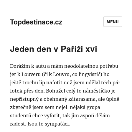
Topdestinace.cz
MENU
Jeden den v Paříži xvi
Dorážím k autu a mám neodolatelnou potřebu
jet k Louveru (či k Louvru, co lingvisti?) ho
ještě trochu líp nafotit než jsem udělal těch pár
fotek přes den. Bohužel celý to náměstíčko je
nepřístupný a obehnaný zátarasama, ale úplně
zbytečně jsem sem nejel, nějaká grupa
studentů chce vyfotit, tak jim aspoň dělám
radost. Jsou to sympaťáci.