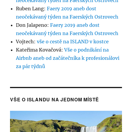
neočekávaný týden na Faerských Ostrovech
Ruben Lang
:
Faery 2019 aneb dost
neočekávaný týden na Faerských Ostrovech
Don Jalapeno
:
Faery 2019 aneb dost
neočekávaný týden na Faerských Ostrovech
Vojtech
:
vše o cestě na ISLAND v kostce
Kateřima Kovačová
:
Vše o podnikání na
Airbnb aneb od začátečníka k profesionálovi
za pár týdnů
VŠE O ISLANDU NA JEDNOM MÍSTĚ