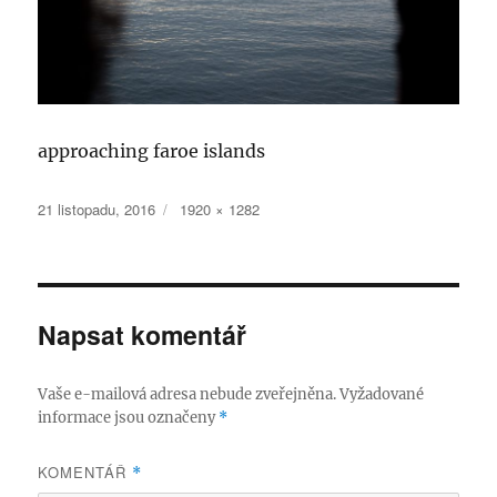
approaching faroe islands
Publikováno:
Původní
21 listopadu, 2016
1920 × 1282
velikost:
Napsat komentář
Vaše e-mailová adresa nebude zveřejněna.
Vyžadované
informace jsou označeny
*
KOMENTÁŘ
*