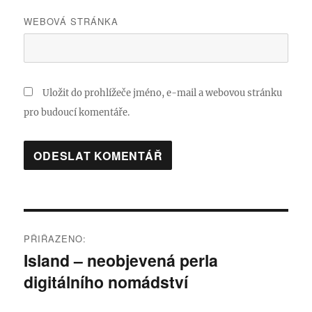
WEBOVÁ STRÁNKA
Uložit do prohlížeče jméno, e-mail a webovou stránku
pro budoucí komentáře.
Navigace
PŘIŘAZENO:
pro
Island – neobjevená perla
digitálního nomádství
příspěvek