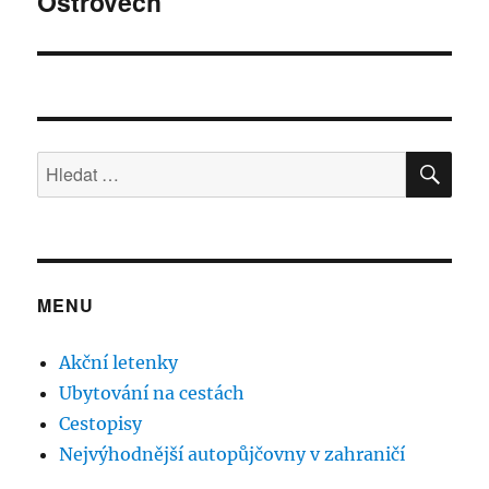
Ostrovech
HLE
Hledat:
MENU
Akční letenky
Ubytování na cestách
Cestopisy
Nejvýhodnější autopůjčovny v zahraničí