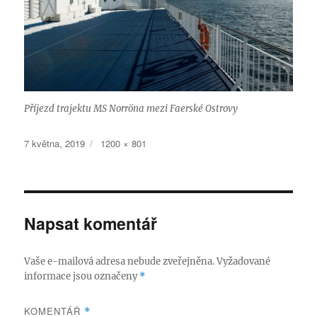
Příjezd trajektu MS Norröna mezi Faerské Ostrovy
Publikováno:
Původní
7 května, 2019
1200 × 801
velikost:
Napsat komentář
Vaše e-mailová adresa nebude zveřejněna.
Vyžadované
informace jsou označeny
*
KOMENTÁŘ
*