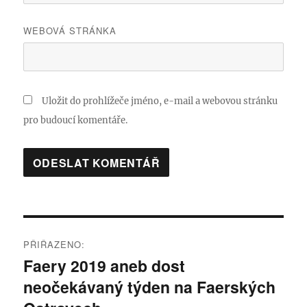
WEBOVÁ STRÁNKA
Uložit do prohlížeče jméno, e-mail a webovou stránku
pro budoucí komentáře.
Navigace
PŘIŘAZENO:
pro
Faery 2019 aneb dost
neočekávaný týden na Faerských
příspěvek