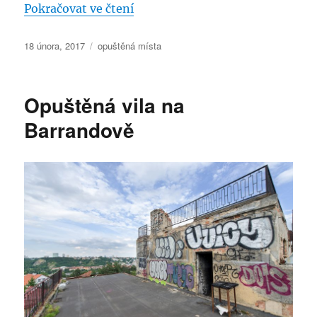
„Opuštěné činžovní domy na Ma
Pokračovat ve čtení
Publikováno:
Rubriky:
18 února, 2017
opuštěná místa
Opuštěná vila na
Barrandově