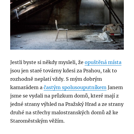
Jestli byste si někdy mysleli, že
opuštěná místa
jsou jen staré továrny kdesi za Prahou, tak to
rozhodně neplatí vždy. S mým dobrým
kamarádem a
častým spolusouputníkem
Janem
jsme se vydali na průzkum domů, které mají z
jedné strany výhled na Pražský Hrad a ze strany
druhé na střechy malostranských domů až ke
Staroměstským věžím.