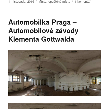
Publikováno:
Rubriky:
u
11 listopadu, 2016
Místa
,
opuštěná místa
1 komentář
textu
s
názvem
Automobilka Praga –
Opuštěná
vila
Automobilové závody
na
Klementa Gottwalda
Barrandově