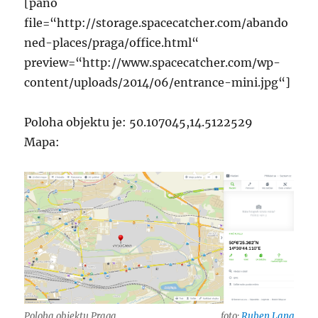
[pano
file=“http://storage.spacecatcher.com/abando
ned-places/praga/office.html“
preview=“http://www.spacecatcher.com/wp-
content/uploads/2014/06/entrance-mini.jpg“]
Poloha objektu je: 50.107045,14.5122529
Mapa:
Poloha objektu Praga
foto:
Ruben Lang