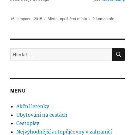
Publikováno:
Rubriky:
u
16 listopadu, 2015
Místa
,
opuštěná místa
2 komentáře
textu
s
názvem
Automobilk
HLE
Praga
Hledat:
–
Automobilo
závody
Klementa
Gottwalda
MENU
Akční letenky
Ubytování na cestách
Cestopisy
Nejvýhodnější autopůjčovny v zahraničí