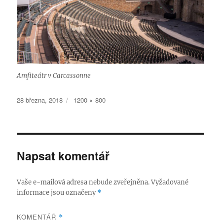
Amfiteátr v Carcassonne
Publikováno:
Původní
28 března, 2018
1200 × 800
velikost:
Napsat komentář
Vaše e-mailová adresa nebude zveřejněna.
Vyžadované
informace jsou označeny
*
KOMENTÁŘ
*