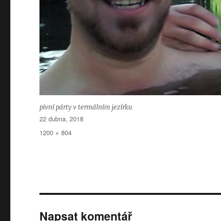
pivní párty v termálním jezírku
Publikováno:
22 dubna, 2018
Původní
1200 × 804
velikost:
Napsat komentář