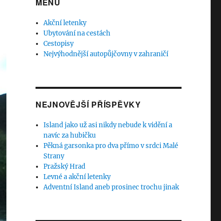
MENU
Akční letenky
Ubytování na cestách
Cestopisy
Nejvýhodnější autopůjčovny v zahraničí
NEJNOVĚJŠÍ PŘÍSPĚVKY
Island jako už asi nikdy nebude k vidění a
navíc za hubičku
Pěkná garsonka pro dva přímo v srdci Malé
Strany
Pražský Hrad
Levné a akční letenky
Adventní Island aneb prosinec trochu jinak