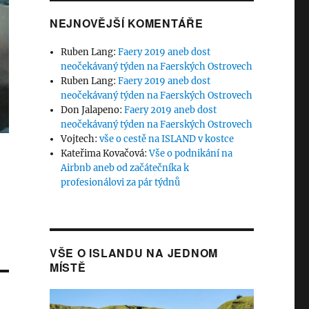
NEJNOVĚJŠÍ KOMENTÁŘE
Ruben Lang
:
Faery 2019 aneb dost
neočekávaný týden na Faerských Ostrovech
Ruben Lang
:
Faery 2019 aneb dost
neočekávaný týden na Faerských Ostrovech
Don Jalapeno
:
Faery 2019 aneb dost
neočekávaný týden na Faerských Ostrovech
Vojtech
:
vše o cestě na ISLAND v kostce
Kateřima Kovačová
:
Vše o podnikání na
Airbnb aneb od začátečníka k
profesionálovi za pár týdnů
VŠE O ISLANDU NA JEDNOM
MÍSTĚ