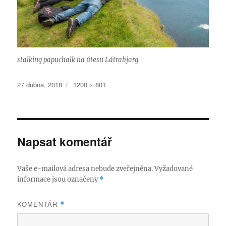
stalking papuchalk na útesu Látrabjarg
Publikováno:
Původní
27 dubna, 2018
1200 × 801
velikost:
Napsat komentář
Vaše e-mailová adresa nebude zveřejněna.
Vyžadované
informace jsou označeny
*
KOMENTÁŘ
*