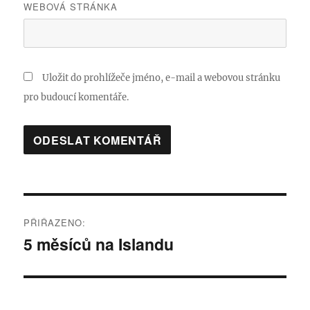
WEBOVÁ STRÁNKA
Uložit do prohlížeče jméno, e-mail a webovou stránku
pro budoucí komentáře.
Navigace
PŘIŘAZENO:
pro
5 měsíců na Islandu
příspěvek