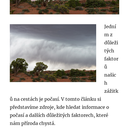
Jední
m z
důleži
tých
faktor
ů
našic
h
zážitk
ů na cestách je počasí. V tomto článku si
představíme zdroje, kde hledat informace o
počasí a dalších důležitých faktorech, které
nám příroda chystá.