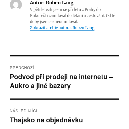
Autor:
Ruben Lang
V pěti letech jsem se při letu z Prahy do
Bukurešti zamiloval do létání a cestování. Od té
doby jsem se neodmiloval.
Zobrazit archiv autora: Ruben Lang
Navigace
PŘEDCHOZÍ
pro
Podvod při prodeji na internetu –
Předchozí
Aukro a jiné bazary
příspěvek:
příspěvek
NÁSLEDUJÍCÍ
Thajsko na objednávku
Následující
příspěvek: