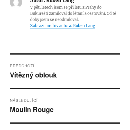
Autor:
Ruben Lang
V pěti letech jsem se při letu z Prahy do
Bukurešti zamiloval do létání a cestování. Od té
doby jsem se neodmiloval.
Zobrazit archiv autora: Ruben Lang
Navigace
PŘEDCHOZÍ
pro
Vítězný oblouk
Předchozí
příspěvek:
příspěvek
NÁSLEDUJÍCÍ
Moulin Rouge
Následující
příspěvek: