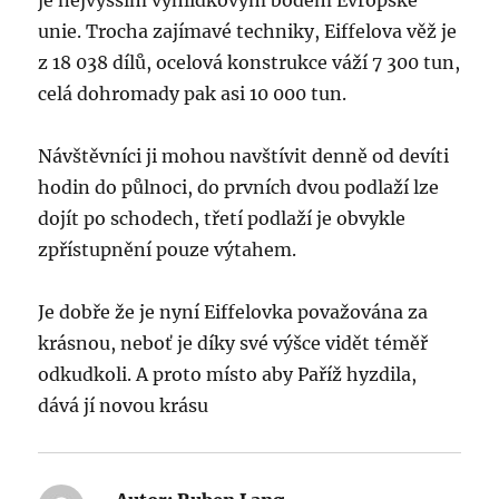
je nejvyšším vyhlídkovým bodem Evropské
unie. Trocha zajímavé techniky, Eiffelova věž je
z 18 038 dílů, ocelová konstrukce váží 7 300 tun,
celá dohromady pak asi 10 000 tun.
Návštěvníci ji mohou navštívit denně od devíti
hodin do půlnoci, do prvních dvou podlaží lze
dojít po schodech, třetí podlaží je obvykle
zpřístupnění pouze výtahem.
Je dobře že je nyní Eiffelovka považována za
krásnou, neboť je díky své výšce vidět téměř
odkudkoli. A proto místo aby Paříž hyzdila,
dává jí novou krásu