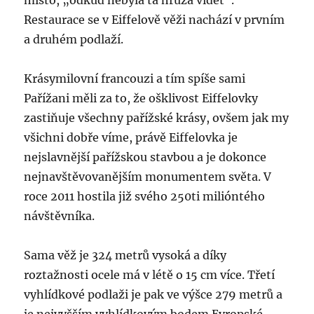
místo, „odkud nebyla ta hrůza vidět“.
Restaurace se v Eiffelově věži nachází v prvním
a druhém podlaží.
Krásymilovní francouzi a tím spíše sami
Pařížani měli za to, že ošklivost Eiffelovky
zastiňuje všechny pařížské krásy, ovšem jak my
všichni dobře víme, právě Eiffelovka je
nejslavnější pařížskou stavbou a je dokonce
nejnavštěvovanějším monumentem světa. V
roce 2011 hostila již svého 250ti milióntého
návštěvníka.
Sama věž je 324 metrů vysoká a díky
roztažnosti ocele má v létě o 15 cm více. Třetí
vyhlídkové podlaži je pak ve výšce 279 metrů a