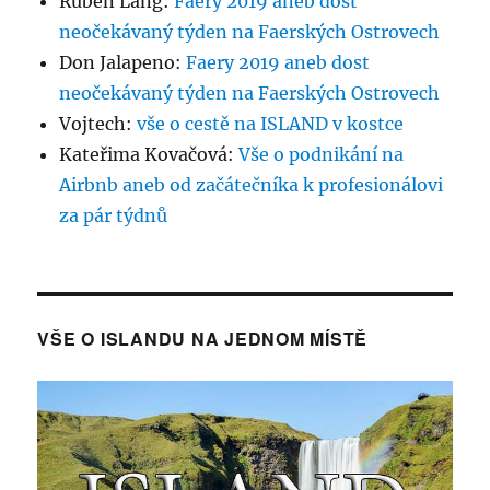
Ruben Lang
:
Faery 2019 aneb dost
neočekávaný týden na Faerských Ostrovech
Don Jalapeno
:
Faery 2019 aneb dost
neočekávaný týden na Faerských Ostrovech
Vojtech
:
vše o cestě na ISLAND v kostce
Kateřima Kovačová
:
Vše o podnikání na
Airbnb aneb od začátečníka k profesionálovi
za pár týdnů
VŠE O ISLANDU NA JEDNOM MÍSTĚ