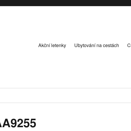
Akční letenky
Ubytování na cestách
C
AAA9255