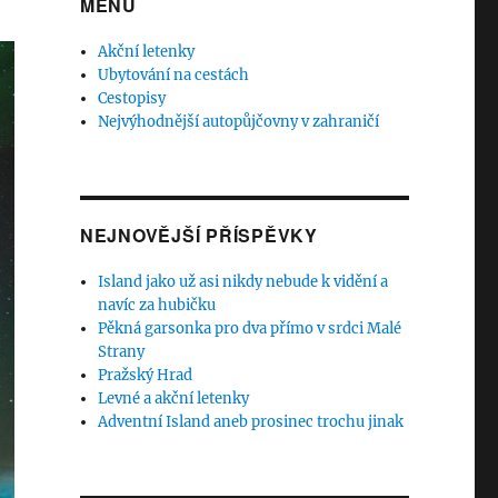
MENU
Akční letenky
Ubytování na cestách
Cestopisy
Nejvýhodnější autopůjčovny v zahraničí
NEJNOVĚJŠÍ PŘÍSPĚVKY
Island jako už asi nikdy nebude k vidění a
navíc za hubičku
Pěkná garsonka pro dva přímo v srdci Malé
Strany
Pražský Hrad
Levné a akční letenky
Adventní Island aneb prosinec trochu jinak