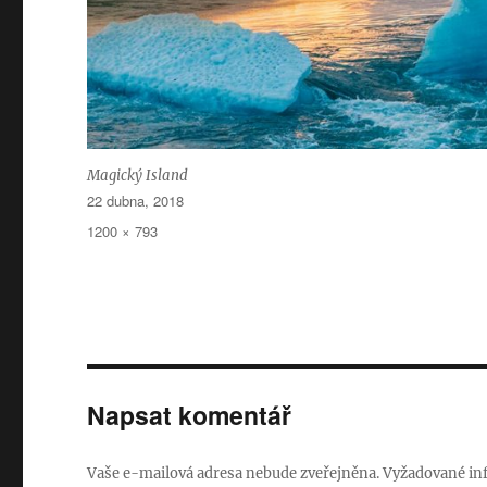
Magický Island
Publikováno:
22 dubna, 2018
Původní
1200 × 793
velikost:
Napsat komentář
Vaše e-mailová adresa nebude zveřejněna.
Vyžadované in