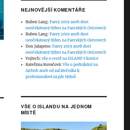
NEJNOVĚJŠÍ KOMENTÁŘE
Ruben Lang
:
Faery 2019 aneb dost
neočekávaný týden na Faerských Ostrovech
Ruben Lang
:
Faery 2019 aneb dost
neočekávaný týden na Faerských Ostrovech
Don Jalapeno
:
Faery 2019 aneb dost
neočekávaný týden na Faerských Ostrovech
Vojtech
:
vše o cestě na ISLAND v kostce
Kateřima Kovačová
:
Vše o podnikání na
Airbnb aneb od začátečníka k
profesionálovi za pár týdnů
VŠE O ISLANDU NA JEDNOM
MÍSTĚ