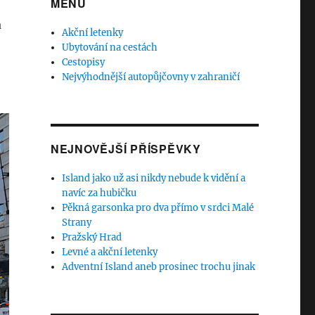
MENU
a
Akční letenky
Ubytování na cestách
Cestopisy
Nejvýhodnější autopůjčovny v zahraničí
NEJNOVĚJŠÍ PŘÍSPĚVKY
Island jako už asi nikdy nebude k vidění a
navíc za hubičku
Pěkná garsonka pro dva přímo v srdci Malé
Strany
Pražský Hrad
Levné a akční letenky
Adventní Island aneb prosinec trochu jinak