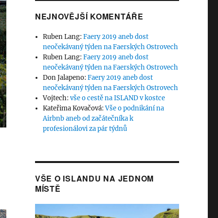
NEJNOVĚJŠÍ KOMENTÁŘE
Ruben Lang
:
Faery 2019 aneb dost
neočekávaný týden na Faerských Ostrovech
Ruben Lang
:
Faery 2019 aneb dost
neočekávaný týden na Faerských Ostrovech
Don Jalapeno
:
Faery 2019 aneb dost
neočekávaný týden na Faerských Ostrovech
Vojtech
:
vše o cestě na ISLAND v kostce
Kateřima Kovačová
:
Vše o podnikání na
Airbnb aneb od začátečníka k
profesionálovi za pár týdnů
VŠE O ISLANDU NA JEDNOM
MÍSTĚ