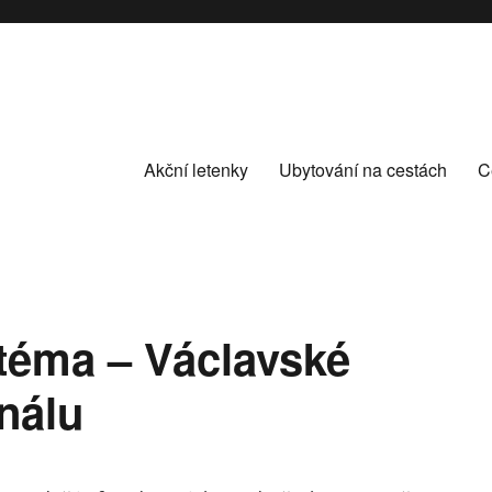
Akční letenky
Ubytování na cestách
C
 téma – Václavské
nálu